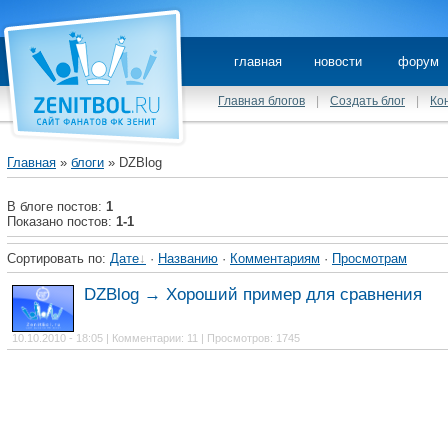
главная
новости
форум
Главная блогов
|
Создать блог
|
Ко
Главная
»
блоги
» DZBlog
В блоге постов:
1
Показано постов:
1-1
Сортировать по:
Дате
·
Названию
·
Комментариям
·
Просмотрам
DZBlog → Хороший пример для сравнения
10.10.2010 - 18:05 | Комментарии: 11 | Просмотров: 1745