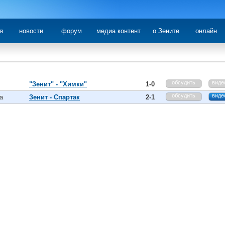
я
новости
форум
медиа контент
о Зените
онлайн
обсудить
виде
"Зенит" - "Химки"
1-0
обсудить
виде
а
Зенит - Спартак
2-1