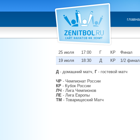
главна
25 июля
17:00
Г
КР
Финал
19 июля
18:30
Д
КР
1/2 финал
Д
- домашний матч,
Г
- гостевой матч
ЧР
- Чемпионат России
КР
- Кубок России
ЛЧ
- Лига Чемпионов
ЛЕ
- Лига Европы
ТМ
- Товарищеский Матч