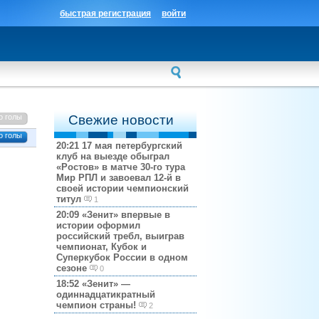
быстрая регистрация
войти
о голы
Свежие новости
о голы
20:21
17 мая петербургский
клуб на выезде обыграл
«Ростов» в матче 30-го тура
Мир РПЛ и завоевал 12-й в
своей истории чемпионский
титул
1
20:09
«Зенит» впервые в
истории оформил
российский требл, выиграв
чемпионат, Кубок и
Суперкубок России в одном
сезоне
0
18:52
«Зенит» —
одиннадцатикратный
чемпион страны!
2