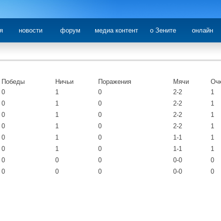
я
новости
форум
медиа контент
о Зените
онлайн
Победы
Ничьи
Поражения
Мячи
Оч
0
1
0
2-2
1
0
1
0
2-2
1
0
1
0
2-2
1
0
1
0
2-2
1
0
1
0
1-1
1
0
1
0
1-1
1
0
0
0
0-0
0
0
0
0
0-0
0