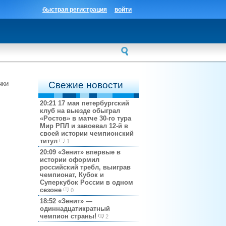
быстрая регистрация
войти
чки
Свежие новости
20:21
17 мая петербургский
клуб на выезде обыграл
«Ростов» в матче 30-го тура
Мир РПЛ и завоевал 12-й в
своей истории чемпионский
титул
1
20:09
«Зенит» впервые в
истории оформил
российский требл, выиграв
чемпионат, Кубок и
Суперкубок России в одном
сезоне
0
18:52
«Зенит» —
одиннадцатикратный
чемпион страны!
2