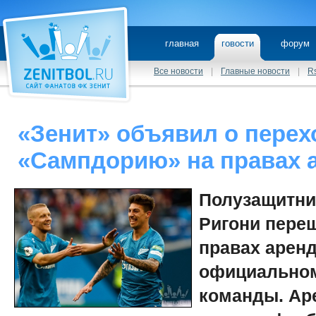
главная
говости
форум
Все новости
|
Главные новости
|
R
«Зенит» объявил о перех
«Сампдорию» на правах 
Полузащитни
Ригони пере
правах арен
официальном
команды. Ар