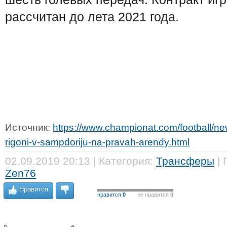
рассчитан до лета 2021 года.
Источник:
https://www.championat.com/football/ne
rigoni-v-sampdoriju-na-pravah-arendy.html
02.09.2019 20:13 | Категория:
Трансферы
| 
Zen76
Нравится
нравится
0
не нравится
0