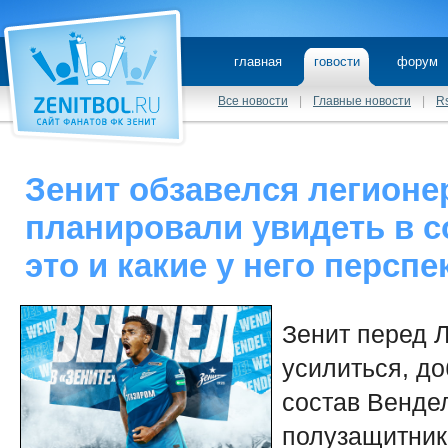
главная
говости
форум
Все новости
|
Главные новости
|
R
Зенит обзавелся легионе
планировали увидеть в с
это и какие у него персп
Зенит перед 
усилиться, д
состав Венде
полузащитник