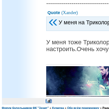
--------------------------------
Xander
Quote
(
)
У меня на Триколор
У меня тоже Триколор
настроить.Очень хоч
Форум болельщиков ФК "Зенит"
»
Курилка
»
Обо всём понемножку
»
Ради