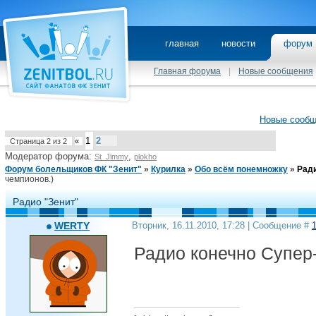
главная
новости
фору
Главная форума
|
Новые сообщения
Новые сооб
1
2
Страница
2
из
2
«
Модератор форума:
,
St_Jimmy
plokho
Форум болельщиков ФК "Зенит"
»
Курилка
»
Обо всём понемножку
»
Ради
чемпионов.)
Радио "Зенит"
WERTY
Вторник, 16.11.2010, 17:28 | Сообщение #
Радио конечно Супер