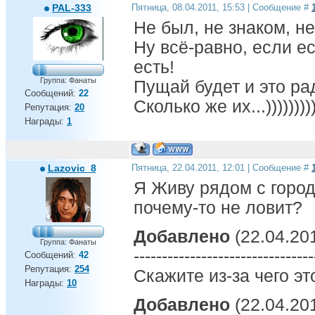
PAL-333
Пятница, 08.04.2011, 15:53 | Сообщение #
лучше клуба нам не надо чем зенит из ленинграда!!!
Не был, не знаком, н
Ну всё-равно, если ес
есть!
Группа: Фанаты
Пущай будет и это ра
Сообщений:
22
Сколько же их...))))))))))
Репутация:
20
Награды:
1
Lazovic_8
Пятница, 22.04.2011, 12:01 | Сообщение #
Я Живу рядом с горо
почему-то не ловит?
Добавлено
(22.04.201
Группа: Фанаты
--------------------------------
Сообщений:
42
Репутация:
254
Скажите из-за чего эт
Награды:
10
Добавлено
(22.04.201