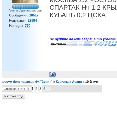
СПАРТАК Нч 1:2 КР
Группа: Администраторы
КУБАНЬ 0:2 ЦСКА
Сообщений:
18617
Репутация:
22884
Награды:
770
Не будите во мне зверя, а то убьёте 
Форум болельщиков ФК "Зенит"
»
Курилка
»
Архив
»
10-й тур
1
2
3
4
Страница
4
из
4
«