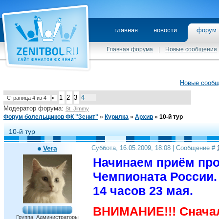
главная
новости
фору
Главная форума
|
Новые сообщения
Новые сооб
1
2
3
4
Страница
4
из
4
«
Модератор форума:
St_Jimmy
Форум болельщиков ФК "Зенит"
»
Курилка
»
Архив
»
10-й тур
10-й тур
Vera
Суббота, 16.05.2009, 18:08 | Сообщение #
Начинаем приём прог
Чемпионата России.
14 часов 23 мая.
ВНИМАНИЕ!!! Сначал
Группа: Администраторы