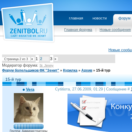
главная
новости
фору
Главная форума
|
Новые сообщения
Новые сооб
1
2
3
Страница
2
из
3
«
»
Модератор форума:
St_Jimmy
Форум болельщиков ФК "Зенит"
»
Курилка
»
Архив
»
15-й тур
15-й тур
Vera
Суббота, 27.06.2009, 01:29 | Сообщение #
Группа: Администраторы