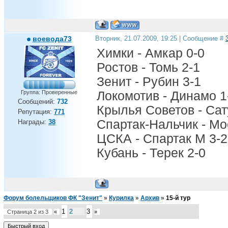
воевода73
Вторник, 21.07.2009, 19:25 | Сообщение #
Химки - Амкар 0-0
Ростов - Томь 2-1
Зенит - Рубин 3-1
Группа: Проверенные
Локомотив - Динамо 1
Сообщений:
732
Крылья Советов - Сат
Репутация:
771
Спартак-Нальчик - Мо
Награды:
38
ЦСКА - Спартак М 3-2
Кубань - Терек 2-0
Форум болельщиков ФК "Зенит"
»
Курилка
»
Архив
»
15-й тур
1
2
3
Страница
2
из
3
«
»