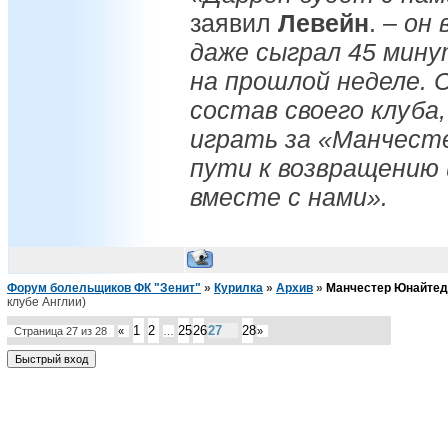
заявил
Левейн
.
– он 
даже сыграл 45 мин
на прошлой неделе. С
состав своего клуба,
играть за «Манчест
пути к возвращению
вместе с нами».
Форум болельщиков ФК "Зенит"
»
Курилка
»
Архив
»
Манчестер Юнайтед
клубе Англии)
1
2
25
26
27
28
Страница
27
из
28
«
…
»