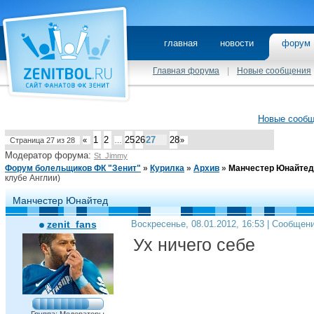
главная
новости
фору
Главная форума
|
Новые сообщения
Новые сооб
1
2
25
26
27
28
Страница
27
из
28
«
…
»
Модератор форума:
St_Jimmy
Форум болельщиков ФК "Зенит"
»
Курилка
»
Архив
»
Манчестер Юнайтед
клубе Англии)
Манчестер Юнайтед
zenit_fans
Воскресенье, 08.01.2012, 16:53 | Сообщен
Ух ничего себе