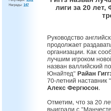
Награды:
147
лиги за 20 лет
тр
Руководство английс
продолжает раздавать
организации. Как соо
лучшим игроком ново
назван валлийский п
Юнайтед"
Райан Гигг
70-летний наставник 
Алекс Фергюсон
.
Отметим, что за 20 ле
выиграли с "Манчест