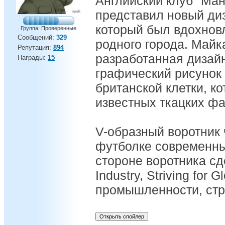
Английский клуб "Ма
представил новый д
который был вдохнов
Группа: Проверенные
Сообщений:
329
родного города. Майк
Репутация:
894
разработанная дизайн
Награды:
15
графический рисунок
британской клетки, к
известных ткацких ф
V-образный воротник 
футболке современны
стороне воротника сд
Industry, Striving for 
промышленности, стре