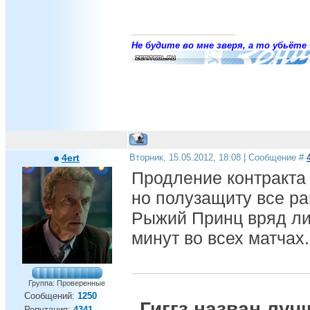
Не будите во мне зверя, а то убьёте 
4ert
Вторник, 15.05.2012, 18:08 | Сообщение #
Продление контракта 
но полузащиту все ра
Рыжий Принц вряд ли
минут во всех матчах.
Группа: Проверенные
Сообщений:
1250
Гиггз назван лу
Репутация:
4341