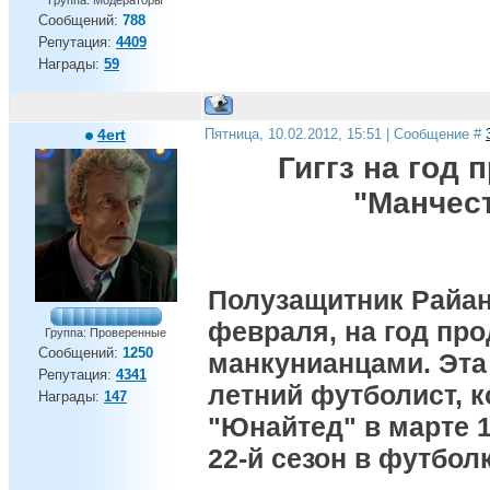
Группа: Модераторы
Сообщений:
788
Репутация:
4409
Награды:
59
4ert
Пятница, 10.02.2012, 15:51 | Сообщение #
Гиггз на год 
"Манчес
Полузащитник Райан 
февраля, на год про
Группа: Проверенные
Сообщений:
1250
манкунианцами. Эта 
Репутация:
4341
летний футболист, 
Награды:
147
"Юнайтед" в марте 1
22-й сезон в футбол