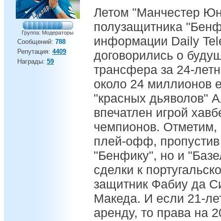
Летом "Манчестер Юн
полузащитника "Бенф
Группа: Модераторы
информации Daily Tel
Сообщений:
788
Репутация:
4409
договорились о буду
Награды:
59
трансфера за 24-летн
около 24 миллионов 
"красных дьяволов" 
впечатлен игрой хавб
чемпионов. Отметим, 
плей-офф, пропустив 
"Бенфику", но и "Базе
сделки к португальск
защитник Фабиу да С
Македа. И если 21-ле
аренду, то права на 