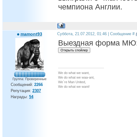
чемпиона Англии.
mamont93
Суббота, 21.07.2012, 01:46 | Сообщение #
Выездная форма МЮ
We do what we want,
We do what we waa-ant,
Группа: Проверенные
We`re Man United,
Сообщений:
2266
We do what we want!
Репутация:
2307
Награды:
54