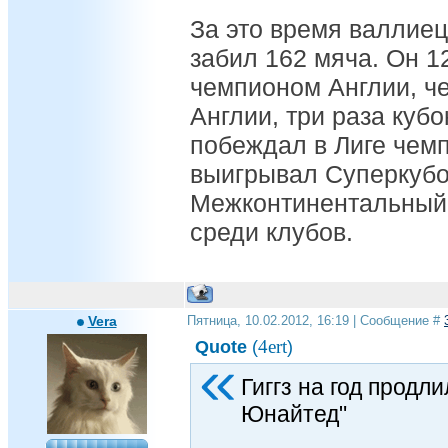
За это время валлиец
забил 162 мяча. Он 1
чемпионом Англии, че
Англии, три раза кубо
побеждал в Лиге чемп
выигрывал Суперкубо
Межконтинентальный 
среди клубов.
Vera
Пятница, 10.02.2012, 16:19 | Сообщение #
4ert
Quote
(
)
Гиггз на год продл
Юнайтед"