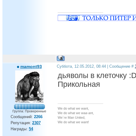
mamont93
Суббота, 12.05.2012, 08:44 | Сообщение #
дьяволы в клеточку :
Прикольная
We do what we want,
Группа: Проверенные
We do what we waa-ant,
Сообщений:
2266
We`re Man United,
We do what we want!
Репутация:
2307
Награды:
54