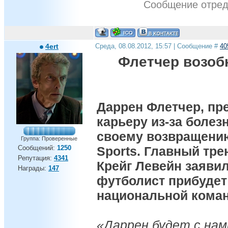
Сообщение отре
4ert
Среда, 08.08.2012, 15:57 | Сообщение #
40
Флетчер возоб
Даррен Флетчер, п
карьеру из-за болез
своему возвращению
Группа: Проверенные
Сообщений:
1250
Sports. Главный тр
Репутация:
4341
Крейг Левейн заявил
Награды:
147
футболист прибудет
национальной коман
«Даррен будет с нам