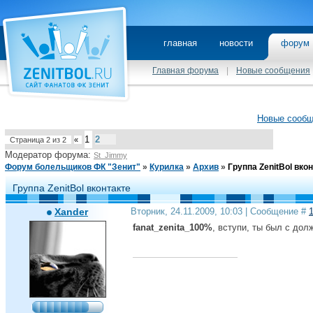
главная
новости
фору
Главная форума
|
Новые сообщения
Новые сооб
1
2
Страница
2
из
2
«
Модератор форума:
St_Jimmy
Форум болельщиков ФК "Зенит"
»
Курилка
»
Архив
»
Группа ZenitBol вко
Группа ZenitBol вконтакте
Xander
Вторник, 24.11.2009, 10:03 | Сообщение #
fanat_zenita_100%
, вступи, ты был с дол