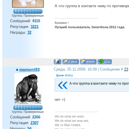
А что группа в контакте чему-то противоре
Группа: Проверенные
Сообщений:
4110
Колпино !
Репутация:
3221
Лучший пользователь Зенитбола 2012 года.
Награды:
32
mamont93
Среда, 25.11.2009, 16:09 | Сообщение #
23
KiKu
Quote
(
)
А что группа в контакте чему-то про
нет =)
Группа: Проверенные
We do what we want,
Сообщений:
2266
We do what we waa-ant,
Репутация:
2307
We`re Man United,
Награды:
54