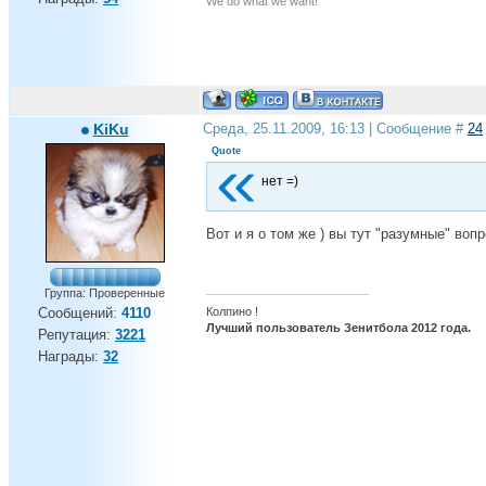
We do what we want!
KiKu
Среда, 25.11.2009, 16:13 | Сообщение #
24
Quote
нет =)
Вот и я о том же ) вы тут "разумные" воп
Группа: Проверенные
Колпино !
Сообщений:
4110
Лучший пользователь Зенитбола 2012 года.
Репутация:
3221
Награды:
32