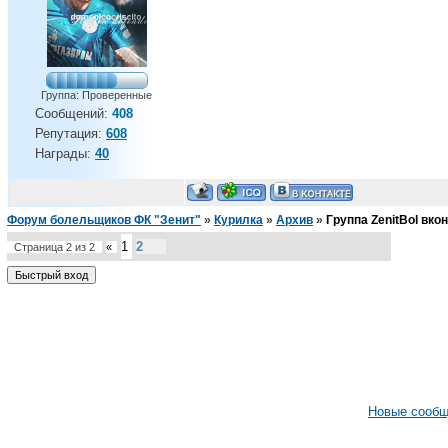
Группа: Проверенные
Сообщений:
408
Репутация:
608
Награды:
40
Форум болельщиков ФК "Зенит"
»
Курилка
»
Архив
»
Группа ZenitBol вко
1
2
Страница
2
из
2
«
Новые сооб