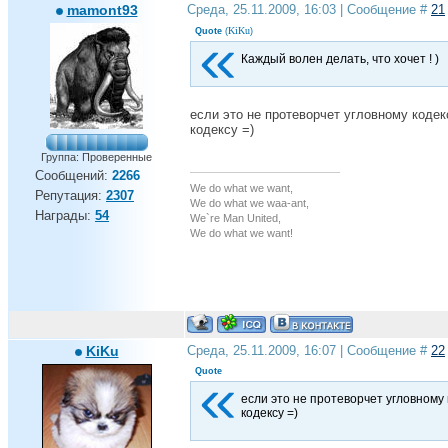
mamont93
Среда, 25.11.2009, 16:03 | Сообщение #
21
KiKu
Quote
(
)
Каждый волен делать, что хочет ! )
если это не протеворчет угловному коде
кодексу =)
Группа: Проверенные
Сообщений:
2266
We do what we want,
Репутация:
2307
We do what we waa-ant,
Награды:
54
We`re Man United,
We do what we want!
KiKu
Среда, 25.11.2009, 16:07 | Сообщение #
22
Quote
если это не протеворчет угловному
кодексу =)