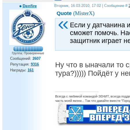
Denfire
Вторник, 16.03.2010, 17:02 | Сообщение #
MisterX
Quote
(
)
Если у датчанина и
сможет помочь. Нас
защитник играет н
Группа: Проверенные
Сообщений:
2607
Ну что в ыначали то 
Репутация:
9316
Награды:
161
тура?))))) Пойдёт у не
Всегда с любимой командой-ЗЕНИТ, всегда поддер
часть моей жизни... Так что давайте вместе "Горо