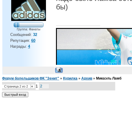
бы)
Группа: Фанаты
Сообщений:
32
Репутация:
60
Награды:
4
Форум болельщиков ФК "Зенит"
»
Курилка
»
Архив
»
Микаэль Ламб
1
2
Страница
2
из
2
«