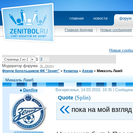
главная
новости
фору
Главная форума
|
Новые сообщения
Новые сооб
1
2
Страница
2
из
2
«
Модератор форума:
St_Jimmy
Форум болельщиков ФК "Зенит"
»
Курилка
»
Архив
»
Микаэль Ламб
Микаэль Ламб
Denfire
Воскресенье, 14.03.2010, 19:35 | Сообщен
Splin
Quote
(
)
пока на мой взгляд