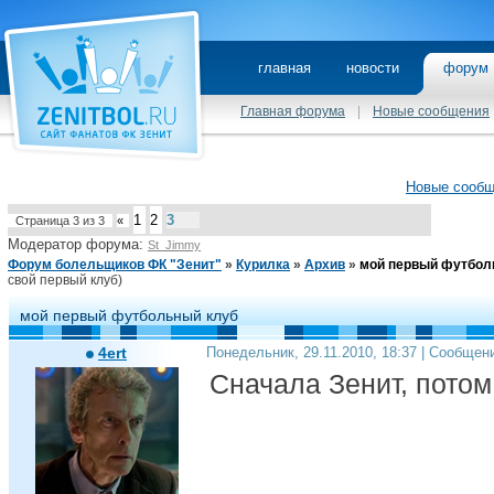
главная
новости
фору
Главная форума
|
Новые сообщения
Новые сооб
1
2
3
Страница
3
из
3
«
Модератор форума:
St_Jimmy
Форум болельщиков ФК "Зенит"
»
Курилка
»
Архив
»
мой первый футбол
свой первый клуб)
мой первый футбольный клуб
4ert
Понедельник, 29.11.2010, 18:37 | Сообщен
Сначала Зенит, пото