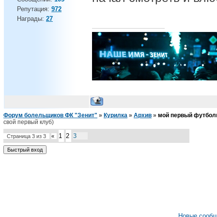
Репутация:
972
Награды:
27
Валерия Карпина выгнали из дома, когда после но
"Ладно, выйдешь в стартовом составе".
Форум болельщиков ФК "Зенит"
»
Курилка
»
Архив
»
мой первый футбол
свой первый клуб)
1
2
3
Страница
3
из
3
«
Новые сооб