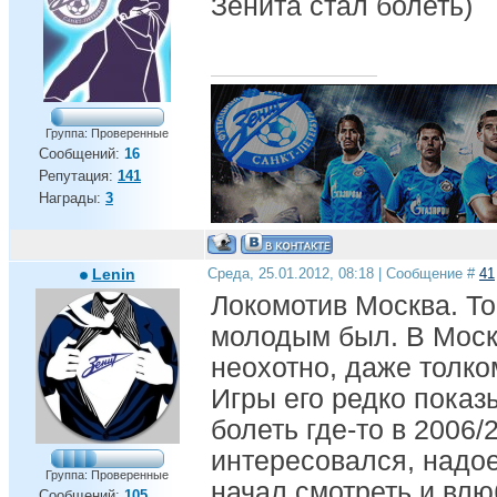
Зенита стал болеть)
Группа: Проверенные
Сообщений:
16
Репутация:
141
Награды:
3
Lenin
Среда, 25.01.2012, 08:18 | Сообщение #
41
Локомотив Москва. То
молодым был. В Моск
неохотно, даже толко
Игры его редко показ
болеть где-то в 2006/
интересовался, надое
Группа: Проверенные
начал смотреть и влю
Сообщений:
105