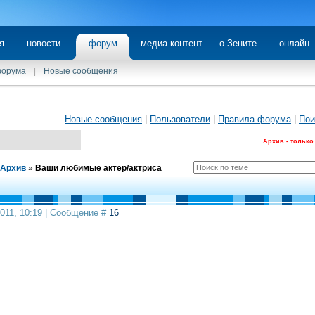
я
новости
форум
медиа контент
о Зените
онлайн
форума
|
Новые сообщения
Новые сообщения
|
Пользователи
|
Правила форума
|
Пои
Архив - только
Архив
»
Ваши любимые актер/актриса
2011, 10:19 | Сообщение #
16