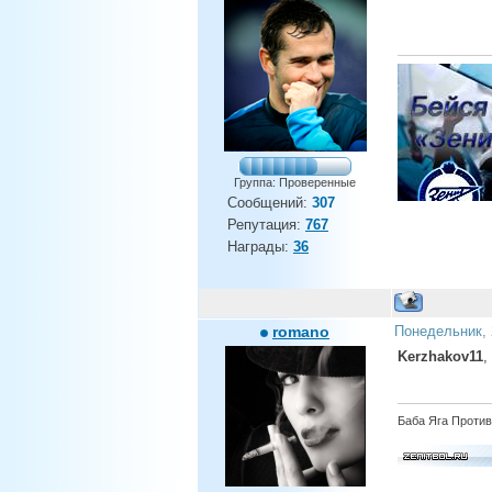
Группа: Проверенные
Сообщений:
307
Репутация:
767
Андрей, ты дом
Награды:
36
romano
Понедельник, 
Kerzhakov11
,
Баба Яга Против