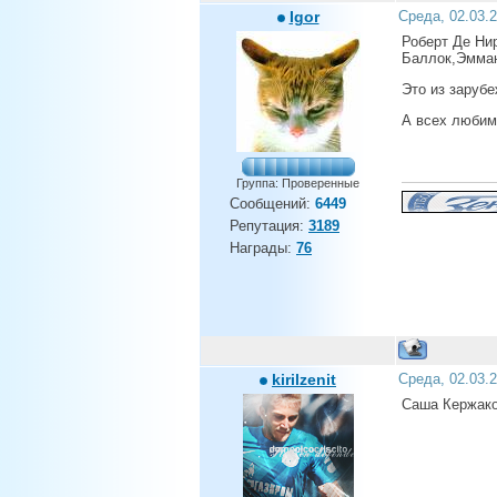
Igor
Среда, 02.03.
Роберт Де Ни
Баллок,Эмман
Это из зарубе
А всех любимы
Группа: Проверенные
Сообщений:
6449
Репутация:
3189
Награды:
76
kirilzenit
Среда, 02.03.
Cаша Кержако