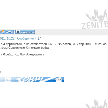
2011, 10:22 | Сообщение #
17
эм Уортингтон, а из отечественных...Л.Филатов, И. Старыгин, Г.Жженов,
ктеры Советского Кинематографа
са Фрейдлих, Лия Ахеджакова
!