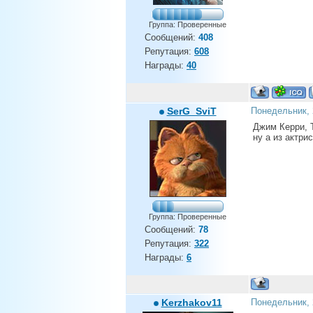
Группа: Проверенные
Сообщений:
408
Репутация:
608
Награды:
40
SerG_SviT
Понедельник, 
Джим Керри, 
ну а из актри
Группа: Проверенные
Сообщений:
78
Репутация:
322
Награды:
6
Kerzhakov11
Понедельник, 