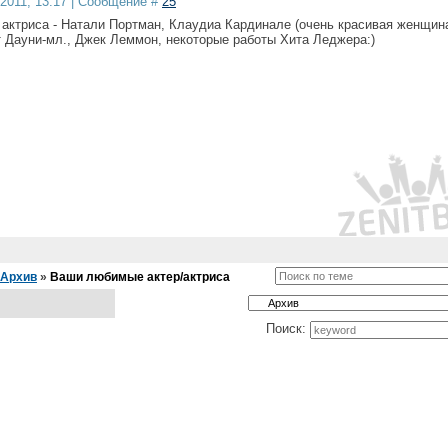
.2011, 13:17 | Сообщение #
25
актриса - Натали Портман, Клаудиа Кардинале (очень красивая женщина
т Дауни-мл., Джек Леммон, некоторые работы Хита Леджера:)
Архив
»
Ваши любимые актер/актриса
Поиск: