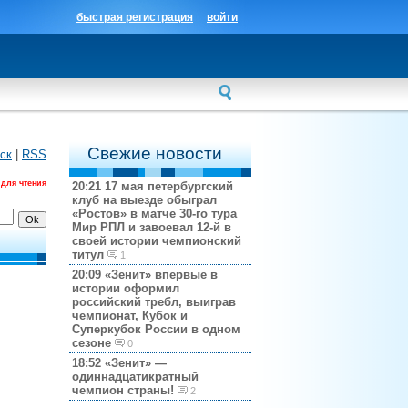
быстрая регистрация
войти
Свежие новости
ск
|
RSS
 для чтения
20:21
17 мая петербургский
клуб на выезде обыграл
«Ростов» в матче 30-го тура
Мир РПЛ и завоевал 12-й в
своей истории чемпионский
титул
1
20:09
«Зенит» впервые в
истории оформил
российский требл, выиграв
чемпионат, Кубок и
Суперкубок России в одном
сезоне
0
18:52
«Зенит» —
одиннадцатикратный
чемпион страны!
2