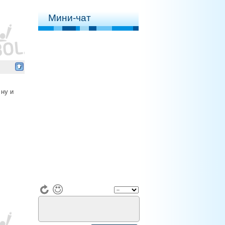
Мини-чат
 ну и