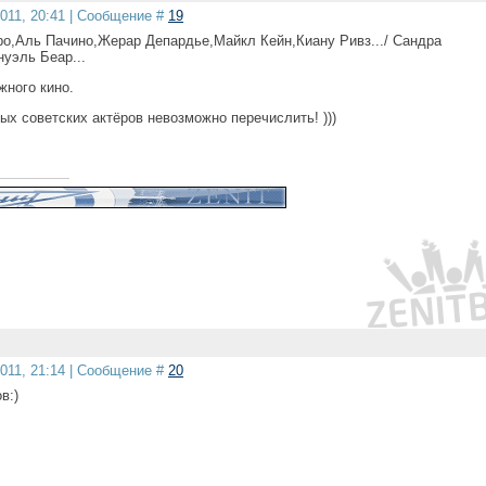
2011, 20:41 | Сообщение #
19
ро,Аль Пачино,Жерар Депардье,Майкл Кейн,Киану Ривз.../ Сандра
уэль Беар...
жного кино.
х советских актёров невозможно перечислить! )))
2011, 21:14 | Сообщение #
20
в:)