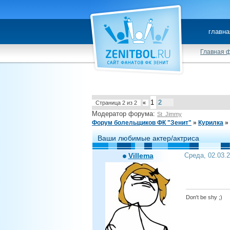
главна
Главная 
1
2
Страница
2
из
2
«
Модератор форума:
St_Jimmy
Форум болельщиков ФК "Зенит"
»
Курилка
»
Ваши любимые актер/актриса
Villema
Среда, 02.03.
Don't be shy ;)