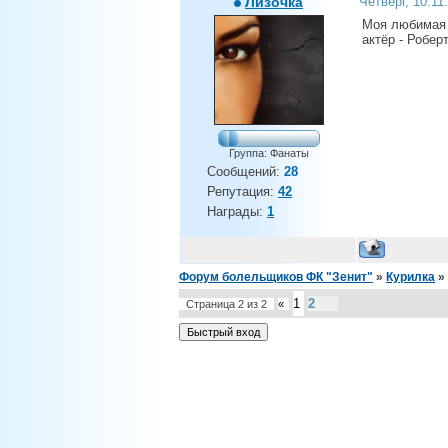
Лизочка
Четверг, 10.11
Моя любимая 
актёр - Робер
Группа: Фанаты
Сообщений:
28
Репутация:
42
Награды:
1
Форум болельщиков ФК "Зенит"
»
Курилка
»
1
2
Страница
2
из
2
«