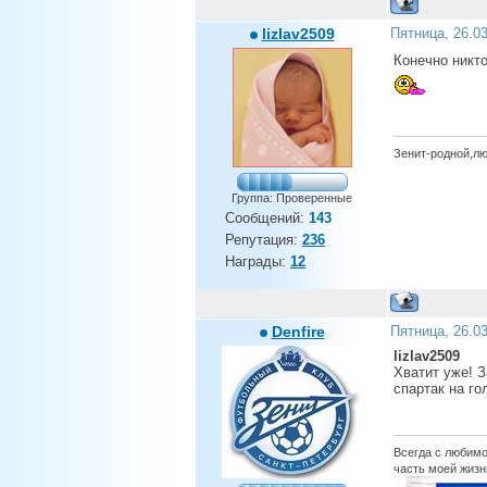
lizlav2509
Пятница, 26.0
Конечно никто,
Зенит-родной,л
Группа: Проверенные
Сообщений:
143
Репутация:
236
Награды:
12
Denfire
Пятница, 26.0
lizlav2509
Хватит уже! З
спартак на го
Всегда с любимо
часть моей жизни