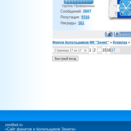
Группа: Проверенные
Сообщений:
2607
Репутация:
9316
Награды:
161
Форум болельщиков ФК "Зенит"
»
Курилка
»
1
2
15
16
17
Страница
17
из
17
«
…
zenitbol.ru
«Сайт фанатов и болельщиков Зенита»