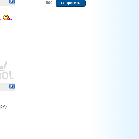
500
орм)