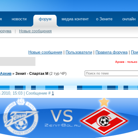
я
новости
форум
медиа контент
о Зените
онлайн
форума
|
Новые сообщения
Новые сообщения
|
Пользователи
|
Правила форума
|
Пои
Архив - только
Архив
»
Зенит - Спартак М
(2 тур ЧР)
3.2010, 15:03 | Сообщение #
1