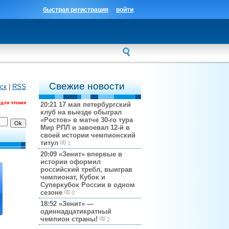
быстрая регистрация
войти
Свежие новости
ск
|
RSS
 для чтения
20:21
17 мая петербургский
клуб на выезде обыграл
«Ростов» в матче 30-го тура
Мир РПЛ и завоевал 12-й в
своей истории чемпионский
титул
1
20:09
«Зенит» впервые в
истории оформил
российский требл, выиграв
чемпионат, Кубок и
Суперкубок России в одном
сезоне
0
18:52
«Зенит» —
одиннадцатикратный
чемпион страны!
2