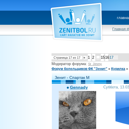
главна
Главная 
1
2
15
16
17
Страница
17
из
17
«
…
Модератор форума:
St_Jimmy
Форум болельщиков ФК "Зенит"
»
Курилка
»
Зенит - Спартак М
Gennady
Суббота, 13.0