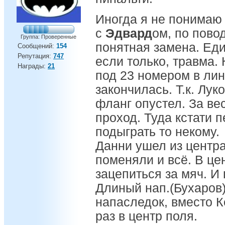
Иногда я не понимаю
с
Эдвард
ом, по пово
Группа: Проверенные
понятная замена. Ед
Сообщений:
154
Репутация:
747
если только, травма.
Награды:
21
под 23 номером в ли
закончилась. Т.к. Лук
фланг опустел. За ве
проход. Туда кстати 
подыграть то некому.
Данни ушел из центра
поменяли и всё. В ц
зацепиться за мяч. И
Длиный нап.(Бухаров)
напаследок, вместо К
раз в центр поля.