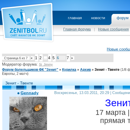
главная
новости
фору
Главная форума
|
Новые сообщения
Новые сооб
1
2
4
5
6
7
Страница
6
из
7
«
…
»
Модератор форума:
St_Jimmy
Форум болельщиков ФК "Зенит"
»
Курилка
»
Архив
»
Зенит - Твенте
(1/8 
Европы, 2 матч)
Зенит - Твенте
Gennady
Воскресенье, 13.03.2011, 20:29 | Сообщен
Зенит
17 марта |
прямая т