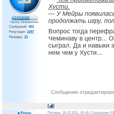
Хусти.
— У Мейры появилась 
продолжать игру, по
Группа: Проверенные
Сообщений:
402
Вопрос тогда перефра
Репутация:
1097
Награды:
33
Чеминаву в центр... О
сыграл. Да и навыки 
нем чем у Хусти...
Сообщение отредактиров
Pycco
Пятница, 18.03.2011, 00:49 | Сообщение #