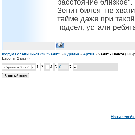
расстояние близкое".
Зенит бился, не хвати
тайме даже при такой
подсел, устали ребят
Форум болельщиков ФК "Зенит"
»
Курилка
»
Архив
»
Зенит - Твенте
(1/8 
Европы, 2 матч)
1
2
4
5
6
7
Страница
6
из
7
«
…
»
Новые сооб