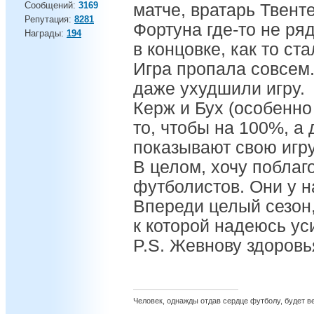
Сообщений:
3169
матче, вратарь Твенте
Репутация:
8281
Фортуна где-то не ря
Награды:
194
в концовке, как то ста
Игра пропала совсем.
даже ухудшили игру.
Керж и Бух (особенно
то, чтобы на 100%, а
показывают свою игру.
В целом, хочу поблаг
футболистов. Они у н
Впереди целый сезон,
к которой надеюсь ус
P.S. Жевнову здоровья
Человек, однажды отдав сердце футболу, будет вер