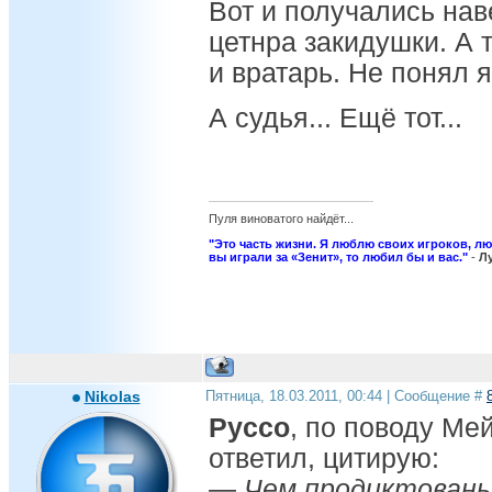
Вот и получались нав
цетнра закидушки. А 
и вратарь. Не понял 
А судья... Ещё тот...
Пуля виноватого найдёт...
"Это часть жизни. Я люблю своих игроков, л
вы играли за «Зенит», то любил бы и вас."
-
Л
Nikolas
Пятница, 18.03.2011, 00:44 | Сообщение #
Pycco
, по поводу Ме
ответил, цитирую:
—
Чем продиктованы