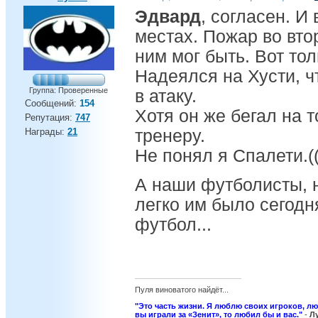
Эдвард
, согласен. И
местах. Пожар во втор
ним мог быть. Вот тол
Надеялся на Хусти, ч
Группа: Проверенные
в атаку.
Сообщений:
154
Хотя он же бегал на т
Репутация:
747
Награды:
21
тренеру.
Не понял я Спалети.((
А наши футболисты, 
легко им было сегодн
футбол...
Пуля виноватого найдёт...
"Это часть жизни. Я люблю своих игроков, л
вы играли за «Зенит», то любил бы и вас."
-
Л