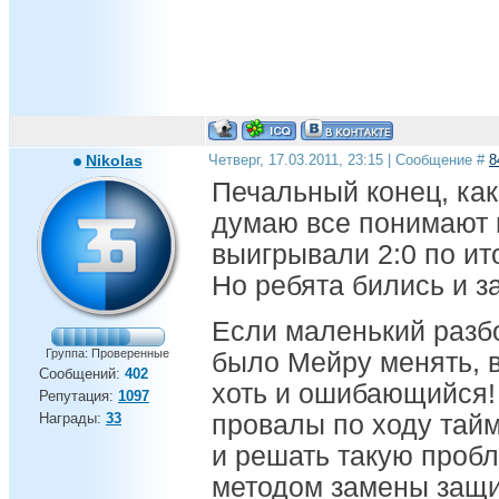
Nikolas
Четверг, 17.03.2011, 23:15 | Сообщение #
8
Печальный конец, как
думаю все понимают п
выигрывали 2:0 по ито
Но ребята бились и з
Если маленький разбо
Группа: Проверенные
было Мейру менять, в
Сообщений:
402
хоть и ошибающийся! 
Репутация:
1097
Награды:
33
провалы по ходу тайм
и решать такую пробл
методом замены защи