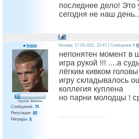
последнее дело! Это 
сегодня не наш день..
hmm
Четверг, 17.03.2011, 23:47 | Сообщение #
8
непонятен момент в 
игра рукой !!! ....а с
лёгким кивком головы
игру складывалось о
коллегия куплена
но парни молодцы ! с
Группа: Фанаты
Сообщений:
35
Репутация:
80
Награды:
6