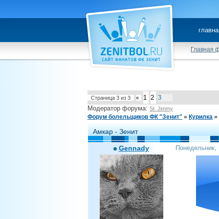
главна
Главная 
1
2
3
Страница
3
из
3
«
Модератор форума:
St_Jimmy
Форум болельщиков ФК "Зенит"
»
Курилка
»
Амкар - Зенит
Gennady
Понедельник, 