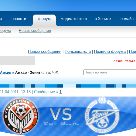
я
новости
форум
медиа контент
о Зените
онлайн
форума
|
Новые сообщения
Новые сообщения
|
Пользователи
|
Правила форума
|
Пои
Архив - только
Архив
»
Амкар - Зенит
(5 тур ЧР)
11.04.2011, 13:18 | Сообщение #
1