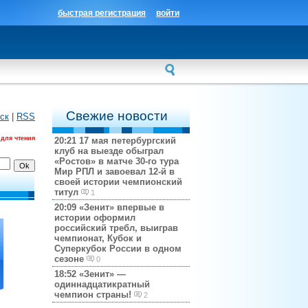
быстрая регистрация
войти
Свежие новости
ск
|
RSS
 для чтения
20:21
17 мая петербургский
клуб на выезде обыграл
«Ростов» в матче 30-го тура
Мир РПЛ и завоевал 12-й в
своей истории чемпионский
титул
1
20:09
«Зенит» впервые в
истории оформил
российский требл, выиграв
чемпионат, Кубок и
Суперкубок России в одном
сезоне
0
18:52
«Зенит» —
одиннадцатикратный
чемпион страны!
2