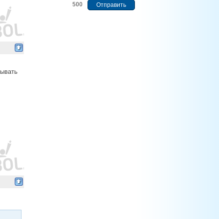
500
дывать