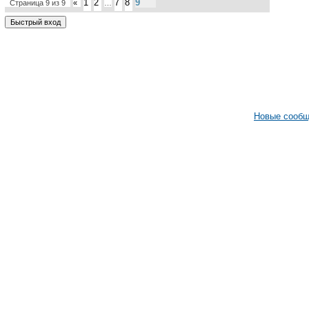
1
2
7
8
9
Страница
9
из
9
«
…
Новые сооб