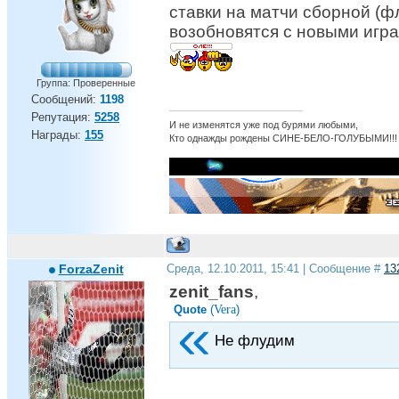
ставки на матчи сборной (фл
возобновятся с новыми игра
Группа: Проверенные
Сообщений:
1198
Репутация:
5258
И не изменятся уже под бурями любыми,
Награды:
155
Кто однажды рождены СИНЕ-БЕЛО-ГОЛУБЫМИ!!!
ForzaZenit
Среда, 12.10.2011, 15:41 | Сообщение #
13
zenit_fans
,
Vera
Quote
(
)
Не флудим