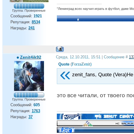
"Ленинград всех научил играть в футбол, даже М
Группа: Проверенные
Сообщений:
1921
Репутация:
8534
Награды:
241
Zenit4ik92
Среда, 12.10.2011, 15:51 | Сообщение #
13
ForzaZenit
Quote
(
)
zenit_fans, Quote (Vera)Н
это все читали, от твоего п
Группа: Проверенные
Сообщений:
605
Репутация:
1763
Награды:
37