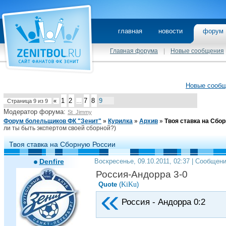
главная
новости
фору
Главная форума
|
Новые сообщения
Новые сооб
1
2
7
8
9
Страница
9
из
9
«
…
Модератор форума:
St_Jimmy
Форум болельщиков ФК "Зенит"
»
Курилка
»
Архив
»
Твоя ставка на Сбо
ли ты быть экспертом своей сборной?)
Твоя ставка на Сборную России
Denfire
Воскресенье, 09.10.2011, 02:37 | Сообщен
Россия-Андорра 3-0
KiKu
Quote
(
)
Россия - Андорра 0:2