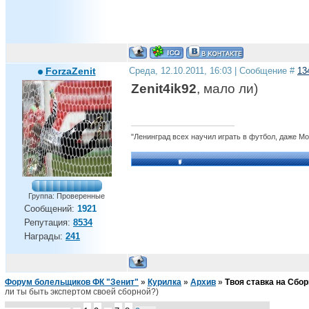
ForzaZenit
Среда, 12.10.2011, 16:03 | Сообщение #
13
Zenit4ik92
, мало ли)
"Ленинград всех научил играть в футбол, даже М
Группа: Проверенные
Сообщений:
1921
Репутация:
8534
Награды:
241
Форум болельщиков ФК "Зенит"
»
Курилка
»
Архив
»
Твоя ставка на Сбо
ли ты быть экспертом своей сборной?)