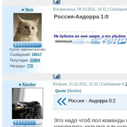
Vera
Воскресенье, 09.10.2011, 14:11 | Сообщен
Самая крутая для соперников подстава,
Россия-Андорра 1:0
В воротах вместо Юры - Малафеев Слава
Забивай, сколько получится!
Забивай, сколько захочется!
Добивай, чтобы не мучился,
Не будите во мне зверя, а то убьёте 
Супостат, чтобы не маялся!
Никчему пальцы раскидывать,
Группа: Администраторы
Никому с нами не справиться!
Сообщений:
18617
Рождены, чтобы выигрывать!
Мы - Зенит, и нам это нравится!
Репутация:
22884
Награды:
770
Xander
Вторник, 11.10.2011, 21:32 | Сообщение #
1
Denfire
Quote
(
)
Россия - Андорра 0:2
Это надо чтоб пол команды 
накурились кальяна и вышли