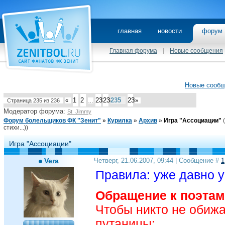
главная
новости
фору
Главная форума
|
Новые сообщения
Новые сооб
1
2
233
234
235
236
Страница
235
из
236
«
…
»
Модератор форума:
St_Jimmy
Форум болельщиков ФК "Зенит"
»
Курилка
»
Архив
»
Игра "Ассоциации"
стихи...))
Игра "Ассоциации"
Vera
Четверг, 21.06.2007, 09:44 | Сообщение #
1
Правила: уже давно у
Обращение к поэтам
Чтобы никто не обижа
путаницы: