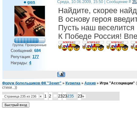
gen
Среда, 10.06.2009, 15:50 | Сообщение #
35
Найдите, скорее найд
В основу героя введит
Пусть наш веселится 
К Победе Россия! Вп
Группа: Проверенные
Сообщений:
684
Репутация:
177
Награды:
4
Форум болельщиков ФК "Зенит"
»
Курилка
»
Архив
»
Игра "Ассоциации"
стихи...))
1
2
233
234
235
236
Страница
235
из
236
«
…
»