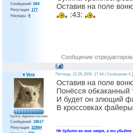
Сообщений:
684
Оставив на поле воню
Репутация:
177
:43:
Награды:
4
Сообщение отредактиро
Vera
Пятница, 22.05.2009, 17:44 | Сообщение #
Оставив на поле воню
Понёсся обкаканный т
И будет он злющий ф
В кроссовках файеры 
Группа: Администраторы
Сообщений:
18617
Репутация:
22884
Не будите во мне зверя, а то убьёте 