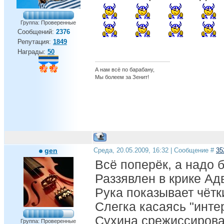
Группа: Проверенные
Сообщений:
2376
Репутация:
1849
Награды:
50
А нам всё по барабану,
Мы болеем за Зенит!
gen
Среда, 20.05.2009, 16:32 | Сообщение #
35
Всё поперёк, а надо б
Раззявлен в крике Ад
Рука показывает чётк
Слегка касаясь "инте
Сухина срежиссирова
Группа: Проверенные