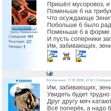
Пришёл мусоровоз, и 
Поменьше б на трибун
Что осуждающе Зенит
Побольше б было рад
Поменьше б в форме 
Группа: Проверенные
Сообщений:
684
И пусть соперники за
Репутация:
177
Им, забивающих, зени
Награды:
4
seaman
Воскресенье, 17.05.2009, 22:42 | Сообщен
Им, забивающих, зен
Увидеть будет трудно 
Друг другу мяч катают
Всё поперёк, а надо б