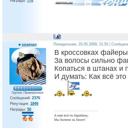
Награды:
770
seaman
Понедельник, 25.05.2009, 21:55 | Сообщен
В кроссовках файеры 
За волосы сильно фан
Копаться в штанах и 
И думать: Как всё это
Группа: Проверенные
Сообщений:
2376
Репутация:
1849
Награды:
50
А нам всё по барабану,
Мы болеем за Зенит!