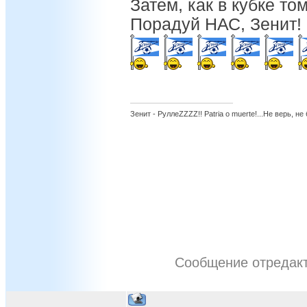
Затем, как в кубке том
Порадуй НАС, Зенит!
Зенит - РуллеZZZZ!! Patria o muerte!...Не верь, не
Сообщение отредак