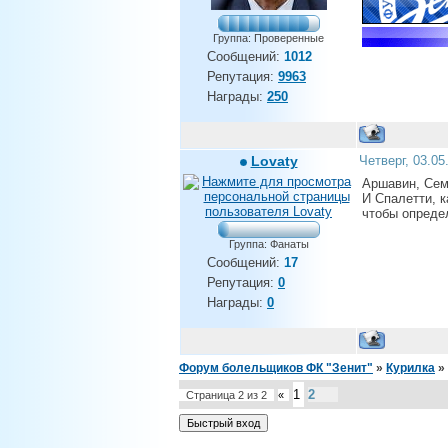
Группа: Проверенные
Сообщений:
1012
Репутация:
9963
Награды:
250
Lovaty
Четверг, 03.05
Аршавин, Сем
И Спалетти, к
чтобы опреде
Группа: Фанаты
Сообщений:
17
Репутация:
0
Награды:
0
Форум болельщиков ФК "Зенит"
»
Курилка
»
1
2
Страница
2
из
2
«