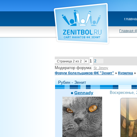
главна
Главная 
1
2
Страница
2
из
2
«
Модератор форума:
St_Jimmy
Форум болельщиков ФК "Зенит"
»
Курилка
»
Рубин - Зенит
Gennady
Воскресенье, 