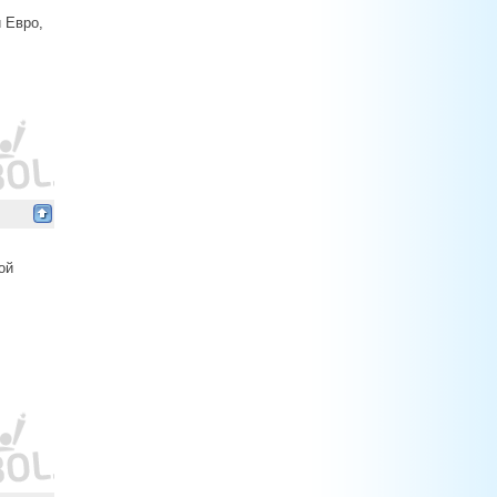
 Евро,
ой