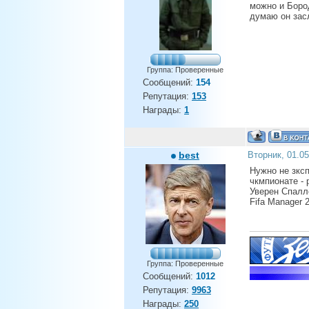
можно и Боро
думаю он зас
Группа: Проверенные
Сообщений:
154
Репутация:
153
Награды:
1
best
Вторник, 01.0
Нужно не зксп
чкмпионате - 
Уверен Спалле
Fifa Manager 
Группа: Проверенные
Сообщений:
1012
Репутация:
9963
Награды:
250