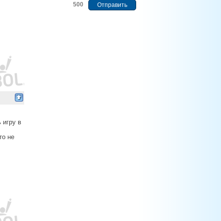
500
 игру в
то не