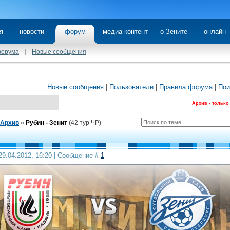
я
новости
форум
медиа контент
о Зените
онлайн
форума
|
Новые сообщения
Новые сообщения
|
Пользователи
|
Правила форума
|
Пои
Архив - только
Архив
»
Рубин - Зенит
(42 тур ЧР)
29.04.2012, 16:20 | Сообщение #
1