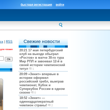
быстрая регистрация
войти
Свежие новости
ск
|
RSS
 для чтения
20:21
17 мая петербургский
клуб на выезде обыграл
«Ростов» в матче 30-го тура
Мир РПЛ и завоевал 12-й в
своей истории чемпионский
титул
1
20:09
«Зенит» впервые в
истории оформил
российский требл, выиграв
чемпионат, Кубок и
Суперкубок России в одном
сезоне
0
18:52
«Зенит» —
одиннадцатикратный
чемпион страны!
2