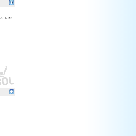
се-таки
.