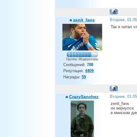
zenit_fans
Вторник, 01.0
Так я читал ч
Группа: Модераторы
Сообщений:
788
Репутация:
4409
Награды:
59
CrazySanchez
Вторник, 01.0
zenit_fans
он вернулся
в минском ди