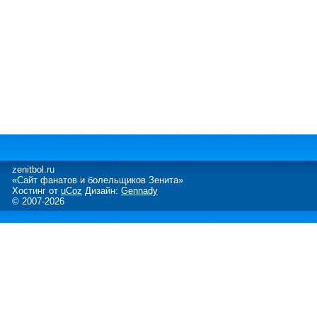
zenitbol.ru
«Сайт фанатов и болельщиков Зенита»
Хостинг от
uCoz
Дизайн:
Gennady
© 2007-2026