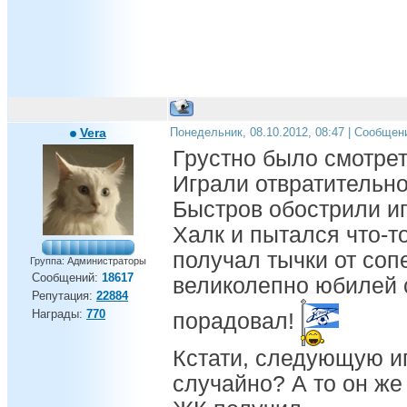
Vera
Понедельник, 08.10.2012, 08:47 | Сообщен
Грустно было смотрет
Играли отвратительно
Быстров обострили игр
Халк и пытался что-т
получал тычки от соп
Группа: Администраторы
Сообщений:
18617
великолепно юбилей 
Репутация:
22884
Награды:
770
порадовал!
Кстати, следующую иг
случайно? А то он же