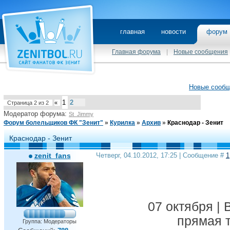
главная
новости
фору
Главная форума
|
Новые сообщения
Новые сооб
1
2
Страница
2
из
2
«
Модератор форума:
St_Jimmy
Форум болельщиков ФК "Зенит"
»
Курилка
»
Архив
»
Краснодар - Зенит
Краснодар - Зенит
zenit_fans
Четверг, 04.10.2012, 17:25 | Сообщение #
1
07 октября | 
прямая т
Группа: Модераторы