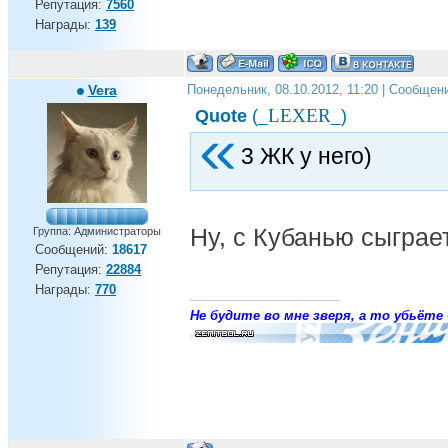
Репутация:
7560
Награды:
139
Vera
Понедельник, 08.10.2012, 11:20 | Сообщен
_LEXER_
Quote
(
)
3 ЖК у него)
Ну, с Кубанью сыграет,
Группа: Администраторы
Сообщений:
18617
Репутация:
22884
Награды:
770
Не будите во мне зверя, а то убьёте 