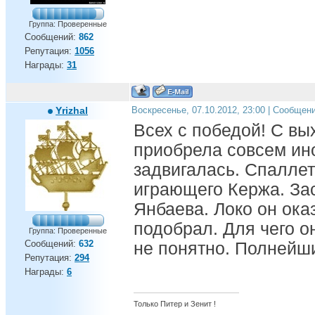
Группа: Проверенные
Сообщений:
862
Репутация:
1056
Награды:
31
Yrizhal
Воскресенье, 07.10.2012, 23:00 | Сообщен
Всех с победой! С в
приобрела совсем ино
задвигалась. Спаллет
играющего Кержа. Зас
Янбаева. Локо он ока
подобрал. Для чего о
Группа: Проверенные
Сообщений:
632
не понятно. Полнейш
Репутация:
294
Награды:
6
Только Питер и Зенит !