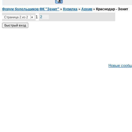
Форум болельщиков ФК "Зенит"
»
Курилка
»
Архив
»
Краснодар - Зенит
1
2
Страница
2
из
2
«
Новые сооб