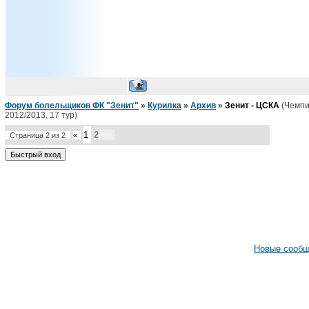
Форум болельщиков ФК "Зенит"
»
Курилка
»
Архив
»
Зенит - ЦСКА
(Чемпи
2012/2013, 17 тур)
1
2
Страница
2
из
2
«
Новые сооб