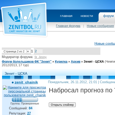
главная
новости
фору
Главная форума
|
Новые сообщения
Новые сооб
1
2
Страница
2
из
2
«
Модератор форума:
St_Jimmy
Форум болельщиков ФК "Зенит"
»
Курилка
»
Архив
»
Зенит - ЦСКА
(Чемпи
2012/2013, 17 тур)
Зенит - ЦСКА
zenit_chainik
Понедельник, 26.11.2012, 21:01 | Сообщен
Набросал прогноз по
Группа: Проверенные
Сообщений:
84
Репутация:
27