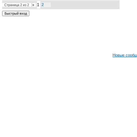
1
2
Страница
2
из
2
«
Новые сооб