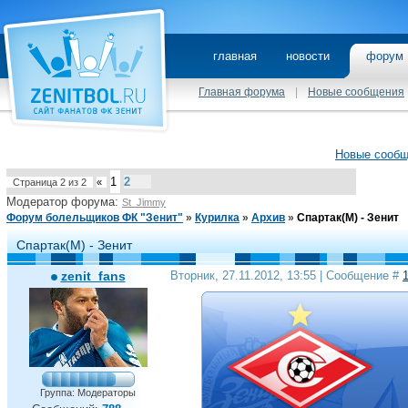
главная
новости
фору
Главная форума
|
Новые сообщения
Новые сооб
1
2
Страница
2
из
2
«
Модератор форума:
St_Jimmy
Форум болельщиков ФК "Зенит"
»
Курилка
»
Архив
»
Спартак(М) - Зенит
Спартак(М) - Зенит
zenit_fans
Вторник, 27.11.2012, 13:55 | Сообщение #
Группа: Модераторы