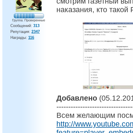
смотрим газетный вып
наказания, кто тако
Группа: Проверенные
Сообщений:
313
Репутация:
2347
Награды:
116
Добавлено
(05.12.201
--------------------------------
Всем желающим посма
http://www.youtube.co
feature=player_embe