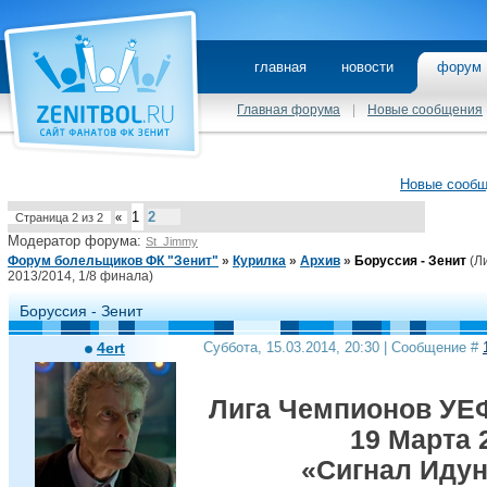
главная
новости
фору
Главная форума
|
Новые сообщения
Новые сооб
1
2
Страница
2
из
2
«
Модератор форума:
St_Jimmy
Форум болельщиков ФК "Зенит"
»
Курилка
»
Архив
»
Боруссия - Зенит
(Л
2013/2014, 1/8 финала)
Боруссия - Зенит
4ert
Суббота, 15.03.2014, 20:30 | Сообщение #
Лига Чемпионов УЕФА
19 Марта 2
«Сигнал Идун