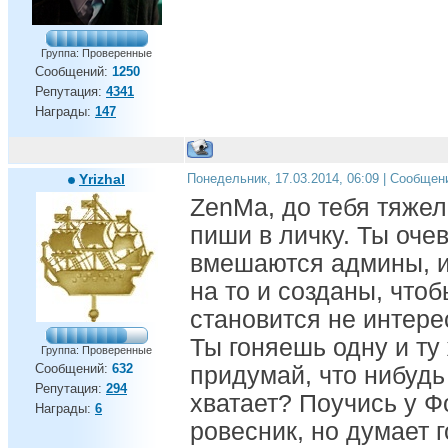
Группа: Проверенные
Сообщений:
1250
Репутация:
4341
Награды:
147
Yrizhal
Понедельник, 17.03.2014, 06:09 | Сообщен
ZenMa, до тебя тяжел
пиши в личку. Ты оче
вмешаются админы, 
на то и созданы, что
становится не интере
Ты гоняешь одну и ту
Группа: Проверенные
Сообщений:
632
придумай, что нибудь
Репутация:
294
хватает? Поучись у Ф
Награды:
6
ровесник, но думает г