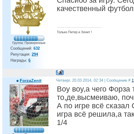
Спасибо за игру. Сег
качественный футбол
Только Питер и Зенит !
Группа: Проверенные
Сообщений:
632
Репутация:
294
Награды:
6
ForzaZenit
Четверг, 20.03.2014, 02:34 | Сообщение #
1
Воу воу,а чего Форза т
то,де,высмеиваю, поч
А по игре всё сказал
игра всё решила,а та
1/4