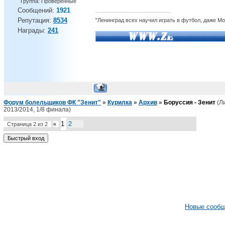
Группа: Проверенные
Сообщений:
1921
Репутация:
8534
"Ленинград всех научил играть в футбол, даже М
Награды:
241
Форум болельщиков ФК "Зенит"
»
Курилка
»
Архив
»
Боруссия - Зенит
(Л
2013/2014, 1/8 финала)
1
2
Страница
2
из
2
«
Новые сооб