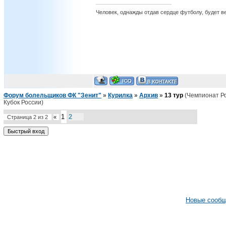
Человек, однажды отдав сердце футболу, будет вер
Форум болельщиков ФК "Зенит"
»
Курилка
»
Архив
»
13 тур
(Чемпионат Ро
Кубок России)
1
2
Страница
2
из
2
«
Новые сооб