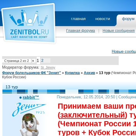
главная
новости
фору
Главная форума
|
Новые сообщения
Новые сооб
1
2
Страница
2
из
2
«
Модератор форума:
St_Jimmy
Форум болельщиков ФК "Зенит"
»
Курилка
»
Архив
»
13 тур
(Чемпионат Ро
Кубок России)
13 тур
rabbit™
Понедельник, 12.05.2014, 20:50 | Сообщен
Принимаем ваши про
(
заключительный
) 
(Чемпионат России 1
туров + Кубок России