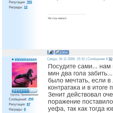
Репутация:
355
Награды:
12
Не ссы никого
stevenssson
Среда, 26.11.2008, 23:32 | Сообщение #
50
Посудите сами... нам
мин два гола забить..
было мечтать, если в
контратака и в итоге
Зенит действовал оче
Группа: Проверенные
Сообщений:
255
поражение поставило
Репутация:
87
уефа, так как тогда 
Награды:
0