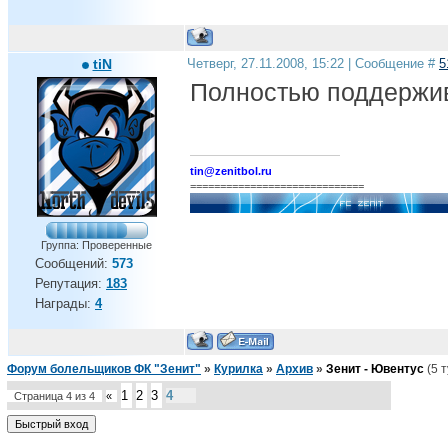
tiN
Четверг, 27.11.2008, 15:22 | Сообщение #
5
Полностью поддержи
tin@zenitbol.ru
=============================
Группа: Проверенные
Сообщений:
573
Репутация:
183
Награды:
4
Форум болельщиков ФК "Зенит"
»
Курилка
»
Архив
»
Зенит - Ювентус
(5 
1
2
3
4
Страница
4
из
4
«