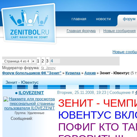
главная
новости
фору
Главная форума
|
Новые сообщения
Новые сооб
1
2
3
4
Страница
4
из
4
«
Модератор форума:
St_Jimmy
Форум болельщиков ФК "Зенит"
»
Курилка
»
Архив
»
Зенит - Ювентус
(5 
Зенит - Ювентус
ILOVEZENIT
Вторник, 25.11.2008, 19:23 | Сообщение #
ЗЕНИТ - ЧЕМПИ
ЮВЕНТУС ВКЛО
Группа: Удаленные
Сообщений:
ПОФИГ КТО ТА