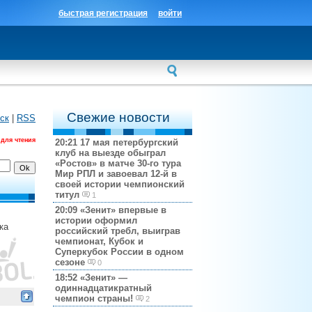
быстрая регистрация
войти
Свежие новости
ск
|
RSS
 для чтения
20:21
17 мая петербургский
клуб на выезде обыграл
«Ростов» в матче 30-го тура
Мир РПЛ и завоевал 12-й в
своей истории чемпионский
титул
1
20:09
«Зенит» впервые в
истории оформил
ка
российский требл, выиграв
чемпионат, Кубок и
Суперкубок России в одном
сезоне
0
18:52
«Зенит» —
одиннадцатикратный
чемпион страны!
2