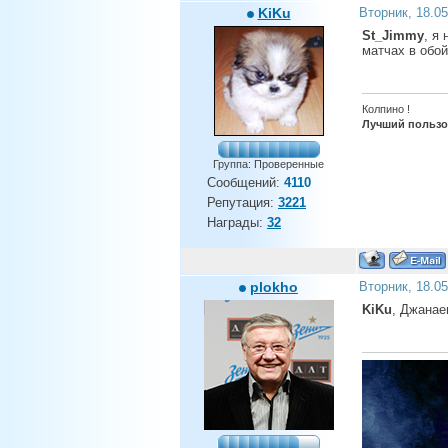
KiKu
Вторник, 18.0
St_Jimmy
, я
матчах в обой
Колпино !
Лучший пользов
Группа: Проверенные
Сообщений:
4110
Репутация:
3221
Награды:
32
plokho
Вторник, 18.0
KiKu
, Джанаев