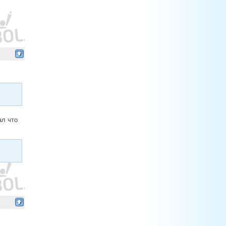
ал что