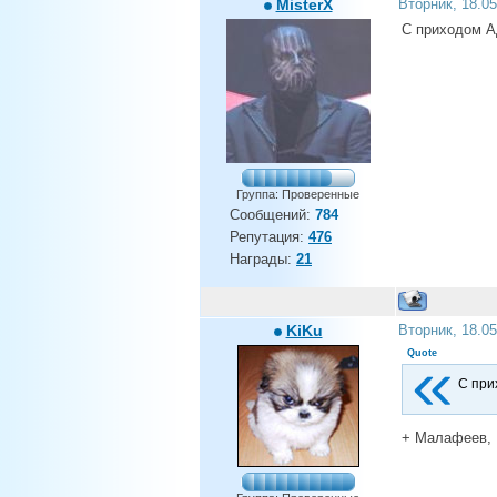
MisterX
Вторник, 18.0
С приходом А
Группа: Проверенные
Сообщений:
784
Репутация:
476
Награды:
21
KiKu
Вторник, 18.0
Quote
С при
+ Малафеев, 