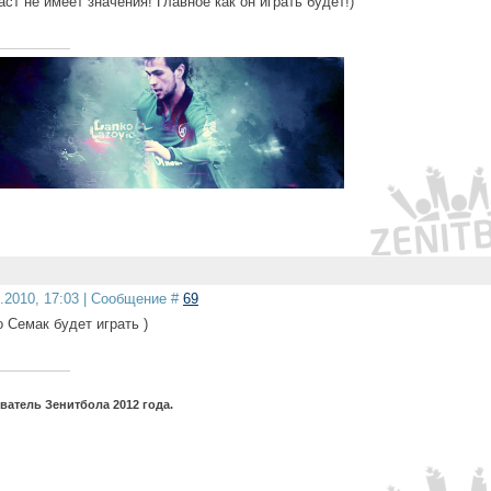
аст не имеет значения! Главное как он играть будет!)
5.2010, 17:03 | Сообщение #
69
 Семак будет играть )
атель Зенитбола 2012 года.