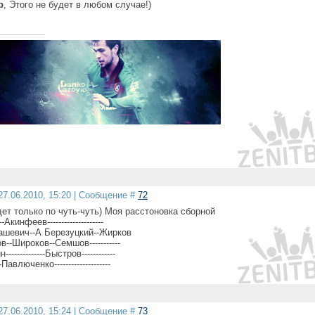
b
, Этого не будет в любом случае!)
27.06.2010, 15:20 | Сообщение #
72
дет только по чуть-чуть) Моя расстоновка сборной
-----Акинфеев--------------------
нашевич--А Березуцкий--Жирков
сов--Широков--Семшов-----------
--------------Быстров------------
-- -Павлюченко--------------------
27.06.2010, 15:24 | Сообщение #
73