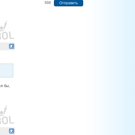
500
ся бы,