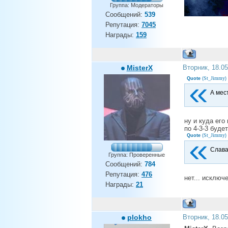
Группа: Модераторы
Сообщений:
539
Репутация:
7045
Награды:
159
MisterX
Вторник, 18.0
St_Jimmy
Quote
(
)
А мес
ну и куда его
по 4-3-3 буде
St_Jimmy
Quote
(
)
Слава
Группа: Проверенные
Сообщений:
784
Репутация:
476
нет... исключе
Награды:
21
plokho
Вторник, 18.0