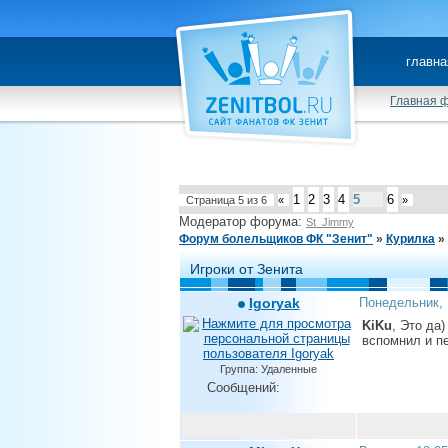
главна
Главная 
1
2
3
4
5
6
Страница
5
из
6
«
»
Модератор форума:
St_Jimmy
Форум болельщиков ФК "Зенит"
»
Курилка
»
Игроки от Зенита
Igoryak
Понедельник, 
KiKu
, Это да
вспомнил и пе
Группа: Удаленные
Сообщений: