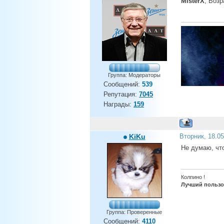
MisterX
, Возр
Группа: Модераторы
Сообщений:
539
Репутация:
7045
Награды:
159
KiKu
Вторник, 18.0
Не думаю, что
Колпино !
Лучший пользов
Группа: Проверенные
Сообщений:
4110