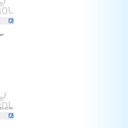
дет
10, 13:05