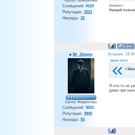
Группа: Проверенные
Колпино !
Сообщений:
4110
Лучший пользов
Репутация:
3221
Награды:
32
St_Jimmy
Вторник, 18.0
KiKu
Quote
(
)
+ Мал
Я что-то не у
даже при нали
Группа: Модераторы
Сообщений:
5021
Репутация:
3945
Награды:
55