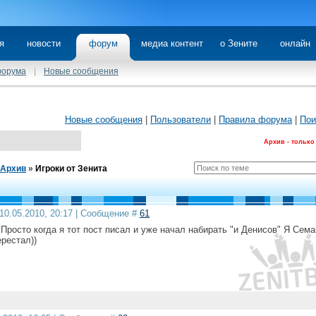
я
новости
форум
медиа контент
о Зените
онлайн
форума
|
Новые сообщения
Новые сообщения
|
Пользователи
|
Правила форума
|
Пои
Архив - только
Архив
»
Игроки от Зенита
10.05.2010, 20:17 | Сообщение #
61
) Просто когда я тот пост писал и уже начал набирать "и Денисов" Я Сема
рестал))