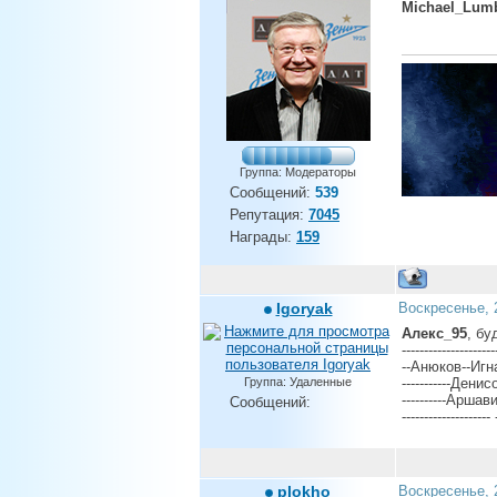
Michael_Lum
Группа: Модераторы
Сообщений:
539
Репутация:
7045
Награды:
159
Igoryak
Воскресенье, 
Алекс_95
, бу
------------------
--Анюков--Иг
Группа: Удаленные
-----------Дени
----------Аршавин
Сообщений:
------------------
plokho
Воскресенье, 