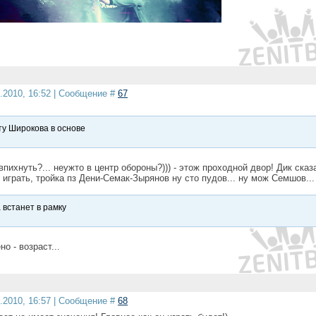
5.2010, 16:52 | Сообщение #
67
ту Широкова в основе
 впихнуть?... неужто в центр обороны?))) - этож проходной двор! Дик сказ
т играть, тройка пз Дени-Семак-Зырянов ну сто пудов... ну мож Семшов...
 встанет в рамку
но - возраст...
5.2010, 16:57 | Сообщение #
68