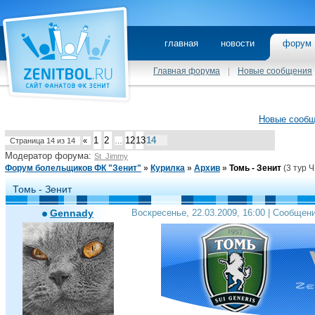
главная
новости
фору
Главная форума
|
Новые сообщения
Новые сооб
1
2
12
13
14
Страница
14
из
14
«
…
Модератор форума:
St_Jimmy
Форум болельщиков ФК "Зенит"
»
Курилка
»
Архив
»
Томь - Зенит
(3 тур Ч
Томь - Зенит
Gennady
Воскресенье, 22.03.2009, 16:00 | Сообщен