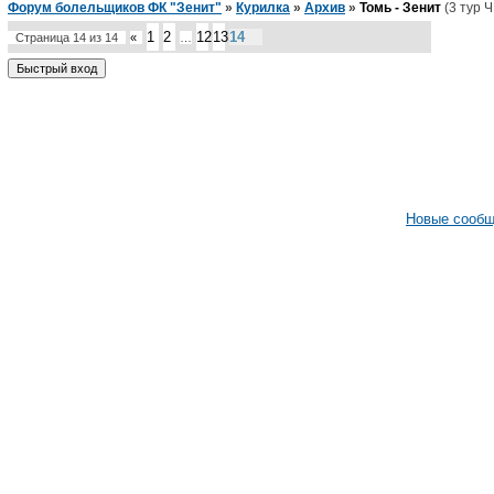
Форум болельщиков ФК "Зенит"
»
Курилка
»
Архив
»
Томь - Зенит
(3 тур Ч
1
2
12
13
14
Страница
14
из
14
«
…
Новые сооб