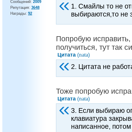
Сообщений:
2009
1. Смайлы то не о
Репутация:
3648
выбираются,то не 
Награды:
92
Попробую исправить, 
получиться, тут так с
nata
Цитата
(
)
2. Цитата не работ
Тоже попробую испра
nata
Цитата
(
)
3. Если выбираю оп
клавиатура закрыва
написанное, потом