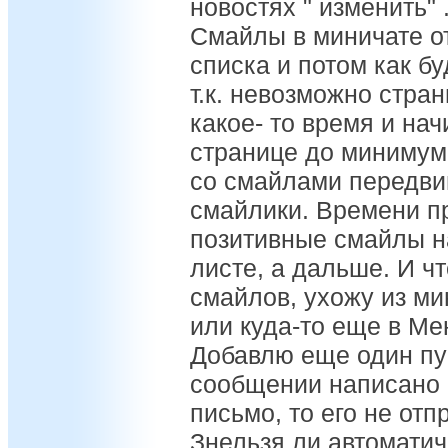
новостях " изменить" 
Смайлы в миничате о
списка и потом как б
т.к. невозможно стра
какое- то время и н
странице до минимума
со смайлами передви
смайлики. Времени пр
позитивные смайлы н
листе, а дальше. И ч
смайлов, ухожу из ми
или куда-то еще в Ме
Добавлю еще один пун
сообщении написано 
письмо, то его не отп
Знельзя ли автоматич