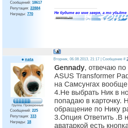
Сообщений:
18617
Репутация:
22884
Не будите во мне зверя, а то убьёте 
Награды:
770
nata
Вторник, 06.08.2013, 21:17 | Сообщение #
Gennady
, отвечаю по
АSUS Transformer Pad
на Самсунгах вообще
4.Не выбрать Ник в н
попадаю в карточку. 
Группа: Проверенные
обращение по Нику ра
Сообщений:
225
3.Опция Ответить .В 
Репутация:
333
Награды:
18
аватаркой есть кнопка