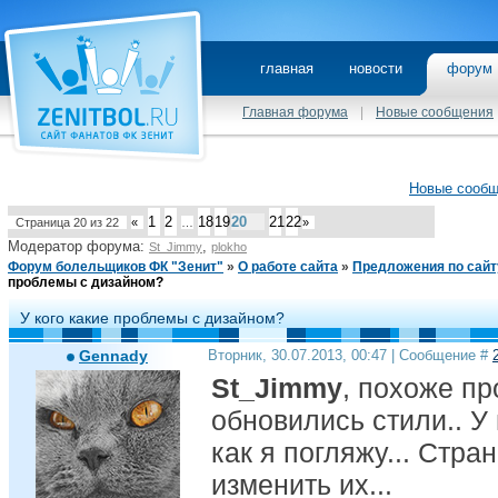
главная
новости
фору
Главная форума
|
Новые сообщения
Новые сооб
1
2
18
19
20
21
22
Страница
20
из
22
«
…
»
Модератор форума:
,
St_Jimmy
plokho
Форум болельщиков ФК "Зенит"
»
О работе сайта
»
Предложения по сайт
проблемы с дизайном?
У кого какие проблемы с дизайном?
Gennady
Вторник, 30.07.2013, 00:47 | Сообщение #
St_Jimmy
, похоже пр
обновились стили.. У
как я погляжу... Стра
изменить их...