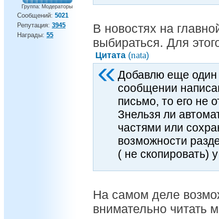
Группа: Модераторы
Сообщений:
5021
Репутация:
3945
В новостях на главно
Награды:
55
выбираться. Для этого
nata
Цитата
(
)
Добавлю еще один 
сообщении написа
письмо, то его не 
Знельзя ли автомат
частями или сохран
возможности разд
( не скопировать) у
На самом деле возмо
внимательно читать м