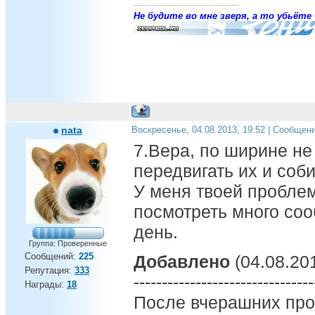
Не будите во мне зверя, а то убьёте 
nata
Воскресенье, 04.08.2013, 19:52 | Сообщен
7.Вера, по ширине не
передвигать их и соб
У меня твоей пробле
посмотреть много со
день.
Группа: Проверенные
Сообщений:
225
Добавлено
(04.08.201
Репутация:
333
--------------------------------
Награды:
18
После вчерашних про