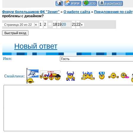
Форум болельщиков ФК "Зенит"
»
О работе сайта
»
Предложения по сайт
проблемы с дизайном?
1
2
18
19
20
21
22
Страница
20
из
22
«
…
»
Новый ответ
Имя:
Смайлики: