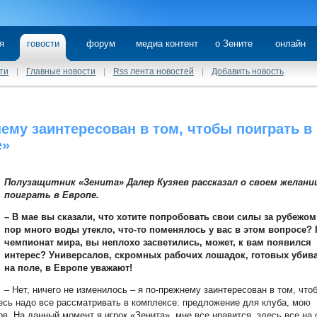
я
говости
форум
медиа контент
о Зените
онлайн
ти
|
Главные новости
|
Rss лента новостей
|
Добавить новость
ему заинтересован в том, чтобы поиграть в
е»
Полузащитник «Зенита» Далер Кузяев рассказал о своем желани
поиграть в Европе.
– В мае вы сказали, что хотите попробовать свои силы за рубежом.
пор много воды утекло, что-то поменялось у вас в этом вопросе?
чемпионат мира, вы неплохо засветились, может, к вам появился
интерес? Универсалов, скромных рабочих лошадок, готовых убив
на поле, в Европе уважают!
– Нет, ничего не изменилось – я по-прежнему заинтересован в том, что
десь надо все рассматривать в комплексе: предложение для клуба, мою
в. На данный момент я игрок «Зенита», мне все нравится, здесь все на 