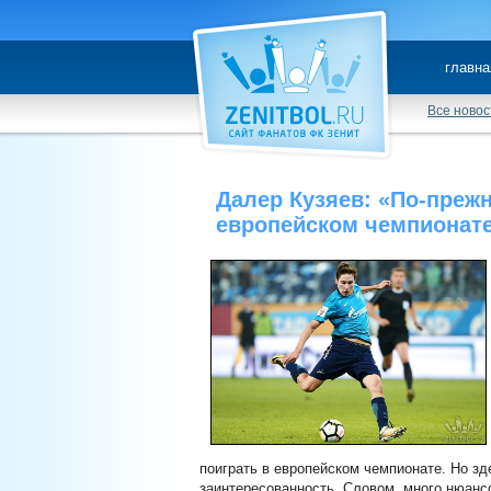
главна
Все новос
Далер Кузяев: «По-прежн
европейском чемпионат
поиграть в европейском чемпионате. Но з
заинтересованность. Словом, много нюансо