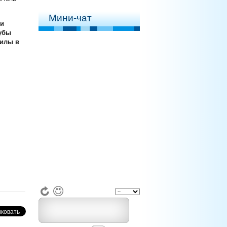
Мини-чат
ои
лубы
силы в