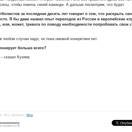
 силы, чтобы помочь своей команде. А дальше посмотрим, что будет.
тболистов за последние десять лет говорит о том, что раскрыть св
сто. Я бы даже назвал опыт переходов из России в европейские к
, или, может, тревога по поводу необходимости попробовать свои 
в любом случае надо, но пока никакой конкретики нет.
понирует больше всего?
 – сказал Кузяев.
в: 861 | Добавил:
Vera
не нравится
0