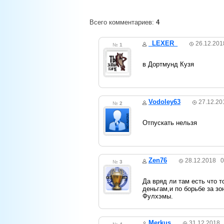
Всего комментариев:
4
_LEXER_
26.12.2
№
1
в Дортмунд Кузя
Vodoley63
27.12.
№
2
Отпускать нельзя
Zen76
28.12.2018
№
3
Да вряд ли там есть что 
деньгам,и по борьбе за з
Фулхэмы.
Merkus
31.12.201