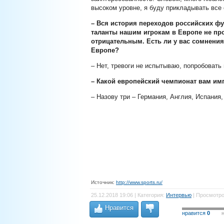
высоком уровне, я буду прикладывать все
– Вся история переходов российских фу
таланты нашим игрокам в Европе не про
отрицательным. Есть ли у вас сомнения
Европе?
– Нет, тревоги не испытываю, попробовать 
– Какой европейский чемпионат вам им
– Назову три – Германия, Англия, Испания,
Источник:
http://www.sports.ru/
25.12.2018 19:06 | Категория:
Интервью
| Просмотро
Нравится
нравится
0