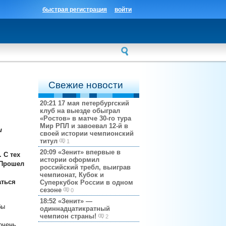
быстрая регистрация
войти
Свежие новости
20:21
17 мая петербургский
клуб на выезде обыграл
«Ростов» в матче 30-го тура
Мир РПЛ и завоевал 12-й в
и
своей истории чемпионский
титул
1
20:09
«Зенит» впервые в
 С тех
истории оформил
 Прошел
российский требл, выиграв
чемпионат, Кубок и
аться
Суперкубок России в одном
сезоне
0
18:52
«Зенит» —
бы
одиннадцатикратный
чемпион страны!
2
очень