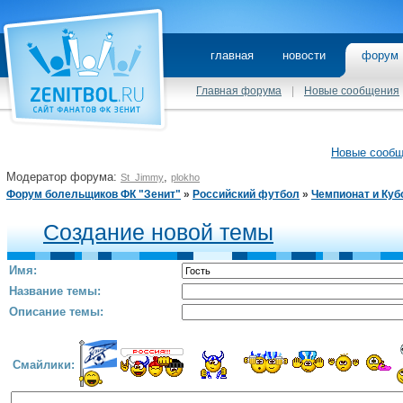
главная
новости
фору
Главная форума
|
Новые сообщения
Новые сооб
Модератор форума:
,
St_Jimmy
plokho
Форум болельщиков ФК "Зенит"
»
Российский футбол
»
Чемпионат и Куб
Создание новой темы
Имя:
Название темы:
Описание темы:
Смайлики: