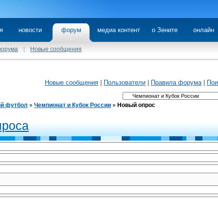
я
новости
форум
медиа контент
о Зените
онлайн
форума
|
Новые сообщения
Новые сообщения
|
Пользователи
|
Правила форума
|
Пои
ий футбол
»
Чемпионат и Кубок России
»
Новый опрос
проса