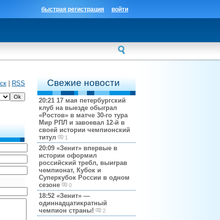
быстрая регистрация
войти
Свежие новости
ск
|
RSS
20:21
17 мая петербургский
клуб на выезде обыграл
«Ростов» в матче 30-го тура
Мир РПЛ и завоевал 12-й в
своей истории чемпионский
титул
1
20:09
«Зенит» впервые в
истории оформил
российский требл, выиграв
чемпионат, Кубок и
Суперкубок России в одном
сезоне
0
18:52
«Зенит» —
одиннадцатикратный
чемпион страны!
2