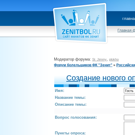
главна
Главная 
Модератор форума:
,
St_Jimmy
plokho
Форум болельщиков ФК "Зенит"
»
Российск
Создание нового о
Имя:
Название темы:
Описание темы:
Вопрос голосования:
Пункты опроса: