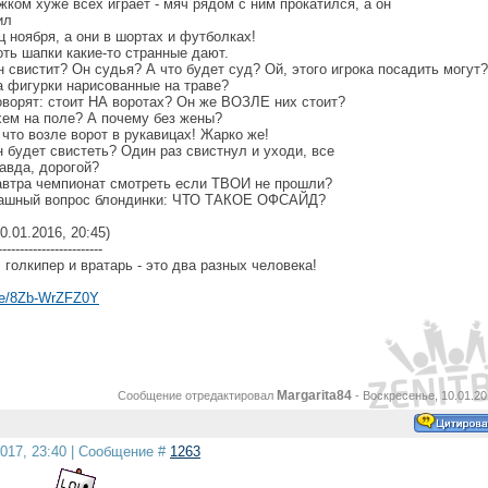
жком хуже всех играет - мяч рядом с ним прокатился, а он
ил
ц ноября, а они в шортах и футболках!
ть шапки какие-то странные дают.
н свистит? Он судья? А что будет суд? Ой, этого игрока посадить могут?
за фигурки нарисованные на траве?
оворят: стоит НА воротах? Он же ВОЗЛЕ них стоит?
хем на поле? А почему без жены?
, что возле ворот в рукавицах! Жарко же!
н будет свистеть? Один раз свистнул и уходи, все
авда, дорогой?
завтра чемпионат смотреть если ТВОИ не прошли?
рашный вопрос блондинки: ЧТО ТАКОЕ ОФСАЙД?
0.01.2016, 20:45)
------------------------
 голкипер и вратарь - это два разных человека!
.be/8Zb-WrZFZ0Y
Margarita84
Сообщение отредактировал
-
Воскресенье, 10.01.20
2017, 23:40 | Сообщение #
1263