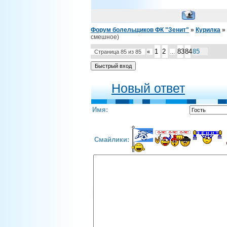
Форум болельщиков ФК "Зенит"
»
Курилка
»
смешное)
1
2
83
84
85
Страница
85
из
85
«
…
Новый ответ
Имя:
Смайлики: