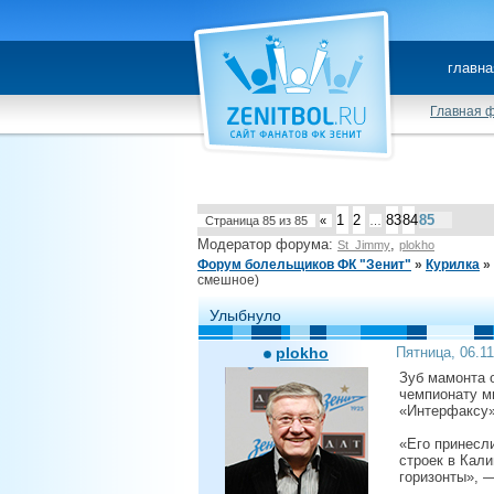
главна
Главная 
1
2
83
84
85
Страница
85
из
85
«
…
Модератор форума:
,
St_Jimmy
plokho
Форум болельщиков ФК "Зенит"
»
Курилка
»
смешное)
Улыбнуло
plokho
Пятница, 06.1
Зуб мамонта 
чемпионату м
«Интерфаксу»
«Его принесли
строек в Кали
горизонты», 