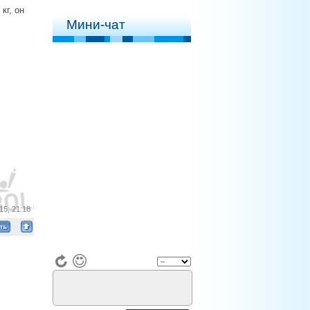
кг, он
Мини-чат
15, 21:18