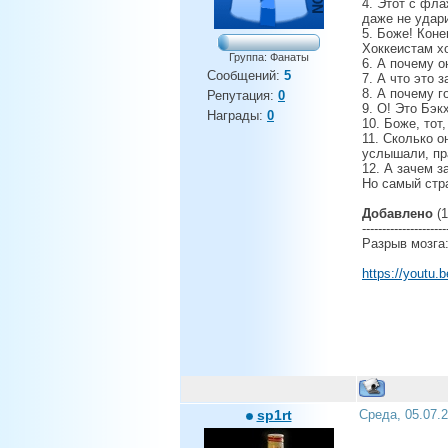
4. Этот с фла
даже не удар
5. Боже! Коне
Хоккеистам хо
Группа: Фанаты
6. А почему о
Сообщений:
5
7. А что это 
8. А почему г
Репутация:
0
9. О! Это Бэк
Награды:
0
10. Боже, тот
11. Сколько о
услышали, пр
12. А зачем 
Но самый ст
Добавлено
(1
---------------------
Разрыв мозга:
https://youtu
sp1rt
Среда, 05.07.