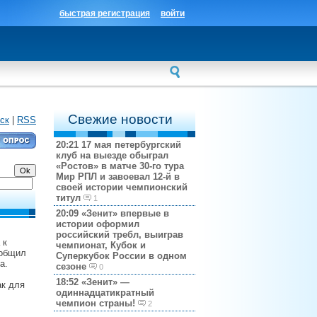
быстрая регистрация
войти
Свежие новости
ск
|
RSS
20:21
17 мая петербургский
клуб на выезде обыграл
«Ростов» в матче 30-го тура
Мир РПЛ и завоевал 12-й в
своей истории чемпионский
титул
1
20:09
«Зенит» впервые в
истории оформил
российский требл, выиграв
 к
чемпионат, Кубок и
ообщил
Суперкубок России в одном
а.
сезоне
0
18:52
«Зенит» —
ак для
одиннадцатикратный
чемпион страны!
2