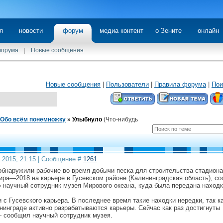
я
новости
форум
медиа контент
о Зените
онлайн
форума
|
Новые сообщения
Новые сообщения
|
Пользователи
|
Правила форума
|
Пои
Обо всём понемножку
»
Улыбнуло
(Что-нибудь
1.2015, 21:15 | Сообщение #
1261
обнаружили рабочие во время добычи песка для строительства стадиона
ира—2018 на карьере в Гусевском районе (Калининградская область), с
 научный сотрудник музея Мирового океана, куда была передана находк
 с Гусевского карьера. В последнее время такие находки нередки, так к
нинграде активно разрабатываются карьеры. Сейчас как раз достигнуты
— сообщил научный сотрудник музея.