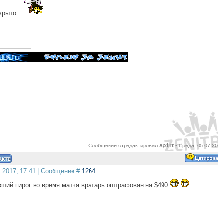
скрыто
sp1rt
Сообщение отредактировал
-
Среда, 05.07.20
9.2017, 17:41 | Сообщение #
1264
вший пирог во время матча вратарь оштрафован на $490