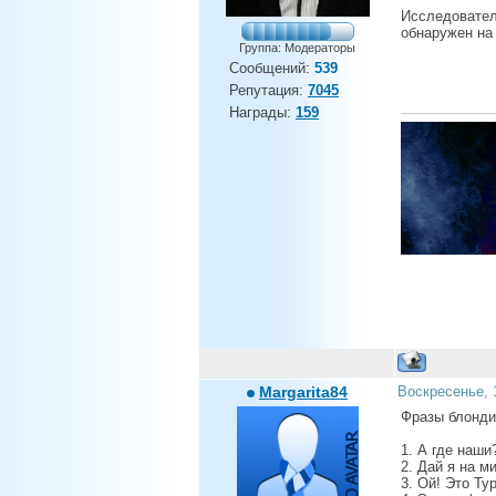
Исследователь
обнаружен на 
Группа: Модераторы
Сообщений:
539
Репутация:
7045
Награды:
159
Margarita84
Воскресенье, 
Фразы блонди
1. А где наши
2. Дай я на м
3. Ой! Это Ту