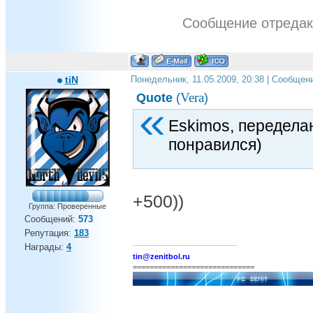
Сообщение отреда
tiN
Понедельник, 11.05.2009, 20:38 | Сообщен
Vera
Quote
(
)
Eskimos, передела
понравился)
+500))
Группа: Проверенные
Сообщений:
573
Репутация:
183
Награды:
4
tin@zenitbol.ru
=============================