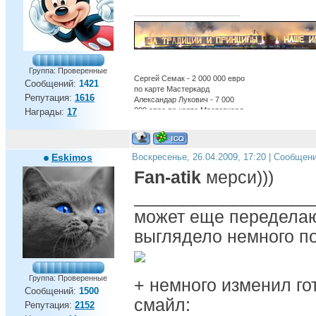
Группа: Проверенные
Сергей Семак - 2 000 000 евро
Сообщений:
1421
по карте Мастеркард
Репутация:
1616
Александар Лукович - 7 000
000 евро по карте Мастеркард
Награды:
17
Александр Бухаров - 12 000
000 евро по карте Мастеркард
Бруно Алвеш - 22 000 000 евро
по карте Мастеркард
Eskimos
Воскресенье, 26.04.2009, 17:20 | Сообщен
обосраться в ЛЧ - бесценно
Fan-atik
мерси)))
Есть вещи которые нельзя
купить ,для всего
__________________
остального,есть Газпром.
может еще переделаю,
выглядело немного по
Группа: Проверенные
+ немного изменил г
Сообщений:
1500
смайл:
Репутация:
2152