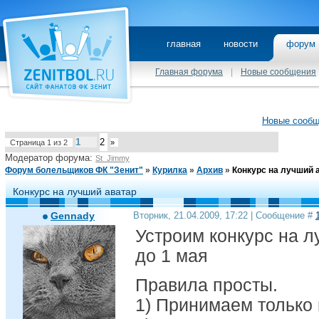
главная
новости
фору
Главная форума
|
Новые сообщения
Новые сооб
1
2
Страница
1
из
2
»
Модератор форума:
St_Jimmy
Форум болельщиков ФК "Зенит"
»
Курилка
»
Архив
»
Конкурс на лучший 
Конкурс на лучший аватар
Gennady
Вторник, 21.04.2009, 17:22 | Сообщение #
Устроим конкурс на л
до 1 мая
Правила просты.
1) Принимаем только