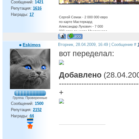
Сообщений:
1421
Репутация:
1616
Награды:
17
Сергей Семак - 2 000 000 евро
по карте Мастеркард
Александар Лукович - 7 000
000 евро по карте Мастеркард
Александр Бухаров - 12 000
000 евро по карте Мастеркард
Eskimos
Вторник, 28.04.2009, 16:49 | Сообщение #
Бруно Алвеш - 22 000 000 евро
по карте Мастеркард
вот переделал:
обосраться в ЛЧ - бесценно
Есть вещи которые нельзя
купить ,для всего
остального,есть Газпром.
Добавлено
(28.04.200
--------------------------------
+
Группа: Проверенные
Сообщений:
1500
Репутация:
2152
Награды:
44