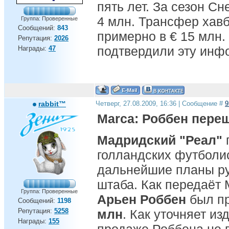
пять лет. За сезон Сн
4 млн. Трансфер хав
Группа: Проверенные
Сообщений:
843
примерно в € 15 млн.
Репутация:
2026
подтвердили эту инф
Награды:
47
rabbit™
Четверг, 27.08.2009, 16:36 | Сообщение #
9
Marca: Роббен пере
Мадридский "Реал"
голландских футболис
дальнейшие планы ру
штаба. Как передаёт 
Группа: Проверенные
Арьен Роббен
был п
Сообщений:
1198
Репутация:
5258
млн
. Как уточняет из
Награды:
155