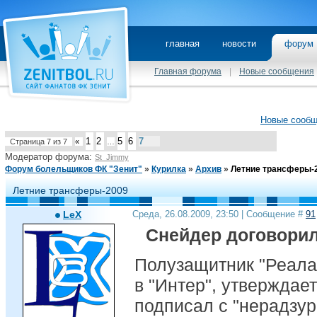
главная
новости
фору
Главная форума
|
Новые сообщения
Новые сооб
1
2
5
6
7
Страница
7
из
7
«
…
Модератор форума:
St_Jimmy
Форум болельщиков ФК "Зенит"
»
Курилка
»
Архив
»
Летние трансферы-
Летние трансферы-2009
LeX
Среда, 26.08.2009, 23:50 | Сообщение #
91
Снейдер договорил
Полузащитник "Реала
в "Интер", утверждает
подписал с "нерадзур