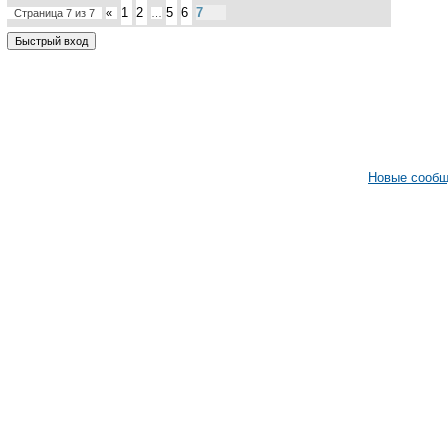
1
2
5
6
7
Страница
7
из
7
«
…
Новые сооб