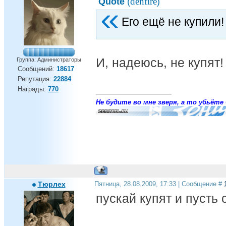
denfire
Quote
(
)
Его ещё не купили!
И, надеюсь, не купят
Группа: Администраторы
Сообщений:
18617
Репутация:
22884
Награды:
770
Не будите во мне зверя, а то убьёте 
Тюрлех
Пятница, 28.08.2009, 17:33 | Сообщение #
пускай купят и пусть 