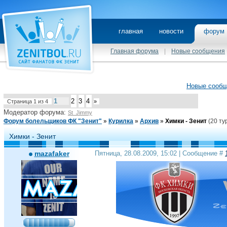
главная
новости
фору
Главная форума
|
Новые сообщения
Новые сооб
1
2
3
4
Страница
1
из
4
»
Модератор форума:
St_Jimmy
Форум болельщиков ФК "Зенит"
»
Курилка
»
Архив
»
Химки - Зенит
(20 ту
Химки - Зенит
mazafaker
Пятница, 28.08.2009, 15:02 | Сообщение #