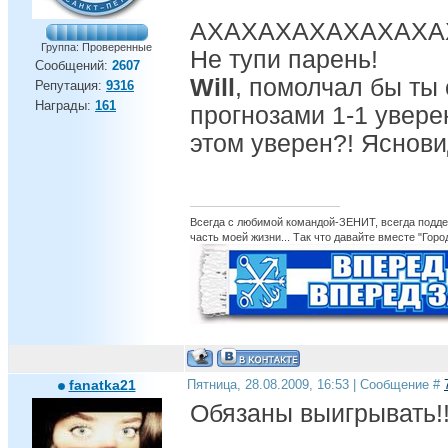
АХАХАХАХАХАХАХА
Группа: Проверенные
Не тупи парень!
Сообщений:
2607
Will
, помолчал бы ты
Репутация:
9316
Награды:
161
прогнозами 1-1 увере
этом уверен?! Яснови
Всегда с любимой командой-ЗЕНИТ, всегда поддер
часть моей жизни... Так что давайте вместе "Горо
fanatka21
Пятница, 28.08.2009, 16:53 | Сообщение #
Обязаны выигрывать!!! 