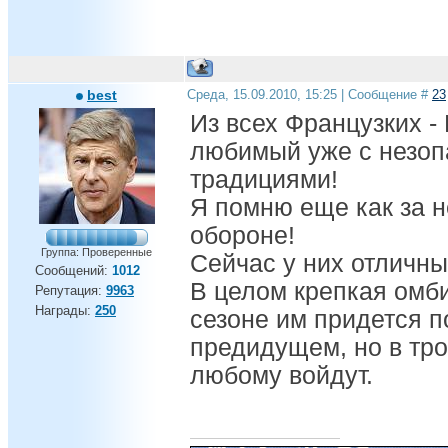
best
Среда, 15.09.2010, 15:25 | Сообщение #
23
Из всех Французких -
любимый уже с незоп
традициями!
Я помню еще как за н
обороне!
Группа: Проверенные
Сейчас у них отличны
Сообщений:
1012
В целом крепкая омби
Репутация:
9963
Награды:
250
сезоне им придется п
предидущем, но в тро
любому войдут.