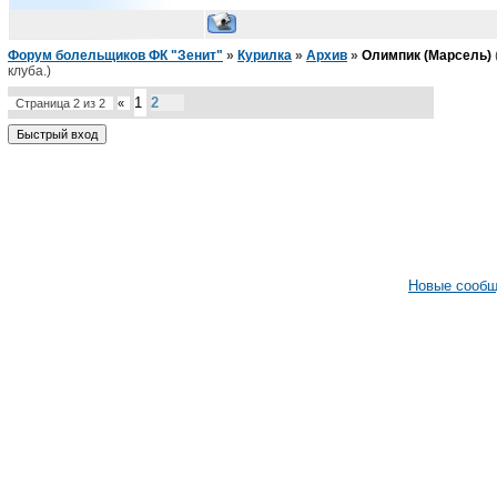
Форум болельщиков ФК "Зенит"
»
Курилка
»
Архив
»
Олимпик (Марсель)
клуба.)
1
2
Страница
2
из
2
«
Новые сооб