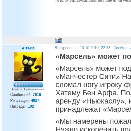
не ругайтесь, друзья, если проиграем супер кубок 
тася
Воскресенье, 10.10.2010, 22:23 | Сообщен
«Марсель» может под
«Марсель» может пода
«Манчестер Сити» На
сломал ногу игроку 
Группа: Проверенные
Хатему Бен Арфа. По
Сообщений:
7616
аренду «Ньюкаслу», н
Репутация:
4827
Награды:
102
принадлежат «Марсе
«Мы намерены пожало
Нужно искоренить по