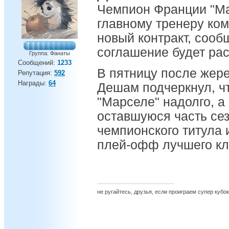
Чемпион Франции "Ма
главному тренеру ко
новый контракт, сооб
соглашение будет рас
Группа: Фанаты
Сообщений:
1233
В пятницу после жере
Репутация:
592
Награды:
64
Дешам подчеркнул, чт
"Марселе" надолго, а
оставшуюся часть сез
чемпионского титула 
плей-офф лучшего кл
не ругайтесь, друзья, если проиграем супер кубок 