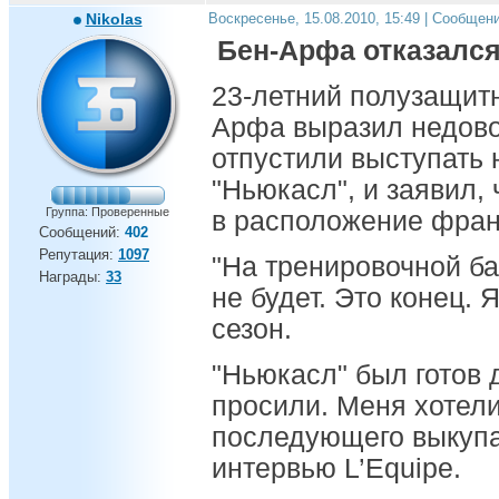
Nikolas
Воскресенье, 15.08.2010, 15:49 | Сообщен
Бен-Арфа отказался
23-летний полузащит
Арфа выразил недовол
отпустили выступать 
"Ньюкасл", и заявил,
Группа: Проверенные
в расположение франц
Сообщений:
402
Репутация:
1097
"На тренировочной б
Награды:
33
не будет. Это конец. 
сезон.
"Ньюкасл" был готов 
просили. Меня хотели
последующего выкупа"
интервью L’Equipe.