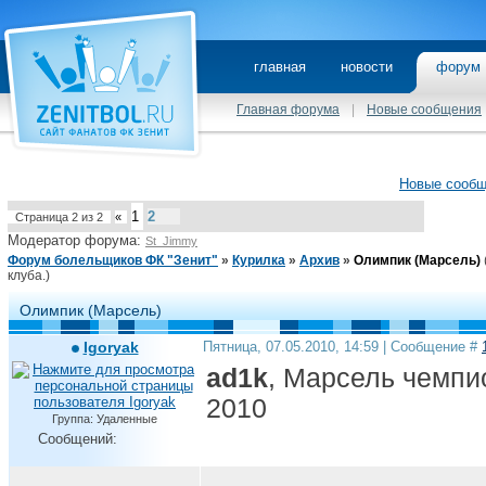
главная
новости
фору
Главная форума
|
Новые сообщения
Новые сооб
1
2
Страница
2
из
2
«
Модератор форума:
St_Jimmy
Форум болельщиков ФК "Зенит"
»
Курилка
»
Архив
»
Олимпик (Марсель)
клуба.)
Олимпик (Марсель)
Igoryak
Пятница, 07.05.2010, 14:59 | Сообщение #
ad1k
, Марсель чемпи
2010
Группа: Удаленные
Сообщений: