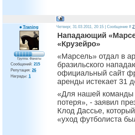
Traning
Четверг, 31.03.2011, 20:15 | Сообщение #
2
Нападающий «Марсе
«Крузейро»
«Марсель» отдал в а
Группа: Фанаты
бразильского напада
Сообщений:
215
Репутация:
26
официальный сайт фр
Награды:
1
аренды истекает 31 д
«Для нашей команды 
потеря», - заявил пр
Клод Дассье, который
«уход футболиста бы