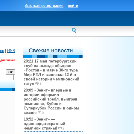
быстрая регистрация
войти
Свежие новости
ск
|
RSS
 для чтения
20:21
17 мая петербургский
клуб на выезде обыграл
«Ростов» в матче 30-го тура
Мир РПЛ и завоевал 12-й в
своей истории чемпионский
титул
1
20:09
«Зенит» впервые в
истории оформил
российский требл, выиграв
чемпионат, Кубок и
Суперкубок России в одном
сезоне
0
18:52
«Зенит» —
одиннадцатикратный
чемпион страны!
2