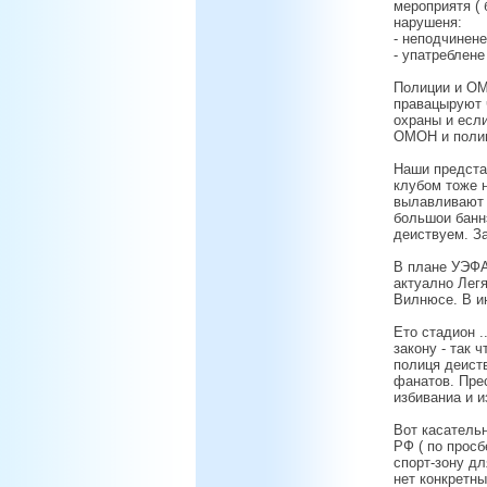
мероприятя ( 
нарушеня:
- неподчинене
- упатреблене
Полиции и ОМ
правацыруют 
охраны и если
ОМОН и полиц
Наши предста
клубом тоже н
вылавливают 
большои банн
деиствуем. За
В плане УЭФА
актуално Легя
Вилнюсе. В и
Ето стадион .
закону - так 
полиця деиств
фанатов. Прес
избиваниа и и
Вот касатель
РФ ( по просб
спорт-зону д
нет конкретн