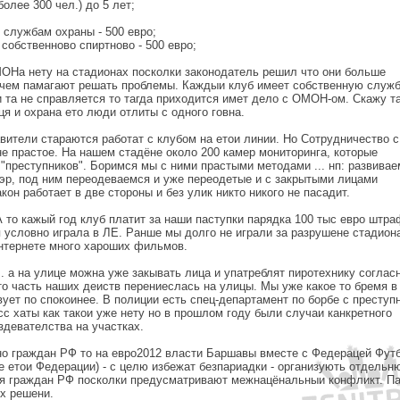
более 300 чел.) до 5 лет;
 службам охраны - 500 евро;
 собственново спиртново - 500 евро;
ОНа нету на стадионах посколки законодатель решил что они больше
чем памагают решать проблемы. Каждыи клуб имеет собственную служ
 та не справляется то тагда приходится имет дело с ОМОН-ом. Скажу та
я и охрана ето люди отлиты с одного говна.
вители стараются работат с клубом на етои линии. Но Сотрудничество с
е прастое. На нашем стадёне около 200 камер мониторинга, которые
"преступников". Боримся мы с ними прастыми методами ... нп: развивае
эр, под ним переодеваемся и уже переодетые и с закрытыми лицами
кон работает в две стороны и без улик никто никого не пасадит.
 то кажый год клуб платит за наши паступки парядка 100 тыс евро штра
 условно играла в ЛЕ. Ранше мы долго не играли за разрушене стадион
нтернете много хароших фильмов.
.. а на улице можна уже закывать лица и упатреблят пиротехнику соглас
что часть наших деиств перениеслась на улицы. Мы уже какое то бремя в
ует по спокоинее. В полиции есть спец-департамент по борбе с преступ
с хаты как такои уже нету но в прошлом году были случаи канкретного
здевателства на участках.
но граждан РФ то на евро2012 власти Баршавы вместе с Федерацей Фут
е етои Федерации) - с целю избежат безпариадки - организують отдельн
ля граждан РФ посколки предусматривают межнацёнальныи конфликт. П
ых решени.