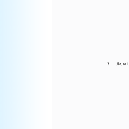
3
.
Да,за 