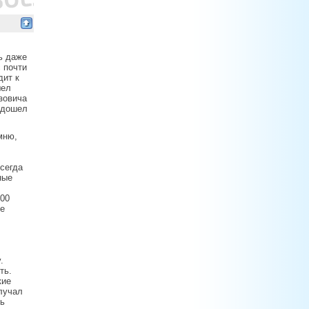
ь даже
с почти
дит к
шел
зовича
одошел
мню,
всегда
ные
100
не
.
ть.
кие
олучал
нь