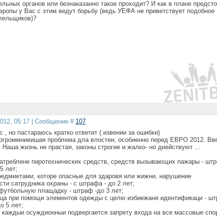
ельных органов или безнаказанно такое проходит? И как в плане предст
вропы у Вас с этим ведут борьбу (ведь УЕФА не приветствует подобное
лельщиков)?
2012, 05:17 | Сообщение #
107
 , но пастараюсь кратко ответит ( извении за ошибки)
 огроммниеишая проблема дла влостеи, особиенно перед ЕВРО 2012. Вв
 Наша жизнь не прастая, законы строгие и жалко- но диействуют ...
патреблене пиротехнических средств, средств вызывающих пажары - шт
 5 лет;
предмиетами, которе опасные для здаровя или жижни, нарушение
ти сатрудника охраны - с штрафа - до 2 лет;
 футбольную плащадку - штраф -до 3 лет;
ица при помощи элементов одежды с целю избиежаня идентификаци - шт
о 5 лет;
 каждыи осуждионныи подвергается запрету входа на все массовые спо