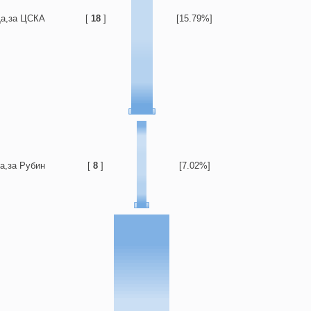
а,за ЦСКА
[
18
]
[15.79%]
а,за Рубин
[
8
]
[7.02%]