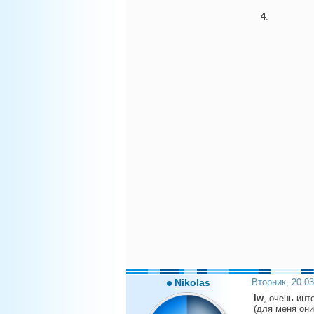
4
.
Nikolas
Вторник, 20.0
lw
, очень ин
(для меня они