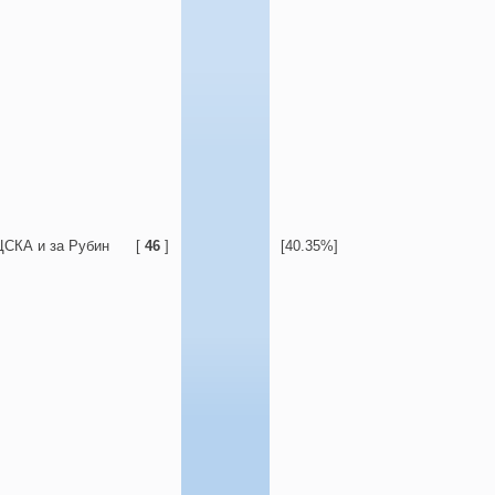
ЦСКА и за Рубин
[
46
]
[40.35%]