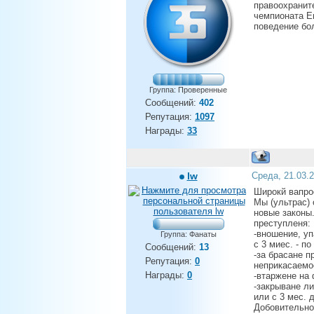
правоохранит
чемпионата Е
поведение бо
Группа: Проверенные
Сообщений:
402
Репутация:
1097
Награды:
33
lw
Среда, 21.03.
Широкй вапрос
Мы (ультрас)
новые законы.
преступленя:
-вношение, у
Группа: Фанаты
с 3 миес. - по
Сообщений:
13
-за брасане 
Репутация:
0
неприкасаемос
Награды:
0
-втаржене на
-закрыване л
или с 3 мес. д
Добовительно