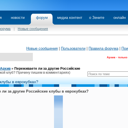
я
новости
форум
медиа контент
о Зените
онлайн
форума
|
Новые сообщения
Новые сообщения
|
Пользователи
|
Правила форума
|
Пои
Архив - только
Архив
»
Переживаете ли за другие Российские
акой клуб? Причину пишем в комментариях)
клубы в еврокубках?
 ли за другие Российские клубы в еврокубках?