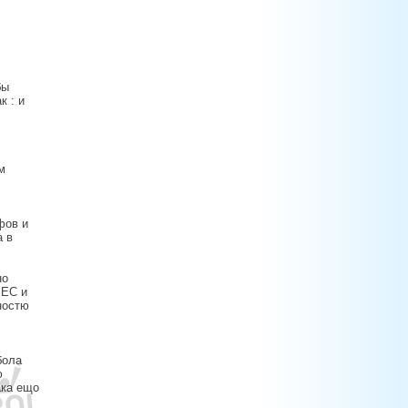
бы
к : и
м
фов и
а в
но
 ЕС и
ностю
бола
ю
ака ещо