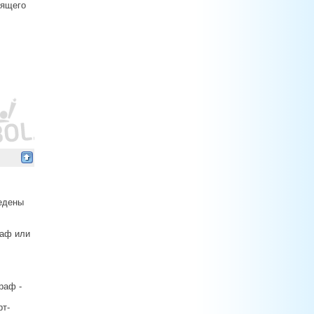
оящего
едены
раф или
раф -
рт-