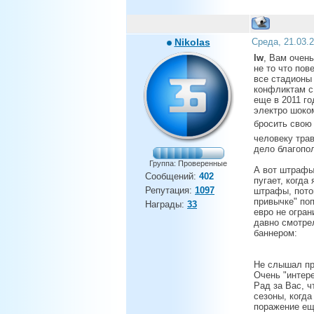
Nikolas
Среда, 21.03.
lw
, Вам очен
не то что пов
все стадионы
конфликтам с
еще в 2011 г
электро шоко
бросить свою
человеку трав
дело благопол
Группа: Проверенные
А вот штрафы 
Сообщений:
402
пугает, когда
Репутация:
1097
штрафы, потом
привычке" поп
Награды:
33
евро не огра
давно смотре
баннером:
Не слышал пр
Очень "интер
Рад за Вас, ч
сезоны, когда
поражение ещ