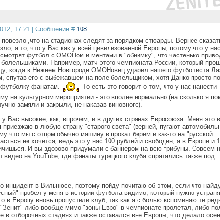
2012, 17:21 | Сообщение #
108
ь повезло ,что на стадионах следят за порядком стюарды. Вернее сказат
езло, а то, что у Вас как у всей цивилизованной Европы, потому что у на
 смотрят футбол с ОМОНом и ментами в "обнимку", что частенько приво
 болельщиками. Например, матч этого чемпионата России, который про
оду, когда в Нижнем Новгороде ОМОНовец ударил нашего футболиста Ла
м, спутав его с выбежавшем на поле болельщиком, хотя Данко просто п
 футболку фанатам.
То есть это говорит о том, что у нас нанести
му на культурном мероприятии - это вполне нормально (на сколько я по
учно замяли и закрыли, не наказав виновного).
у Вас высокие, как, впрочем, и в других странах Евросоюза. Меня это 
 я приезжаю в любую страну "старого света" (верней, пугают автомобиль
у что мы с отцом обычно машину в прокат берем и как-то на "русской
асться не хочется, ведь это у нас 100 рублей и свободен, а в Европе и 
ничишься. И вы здорово придумали с баннером на всю трибуны. Совсем 
л видео на YouTube, где фанаты турецкого клуба спрятались также под
о инцидент в Вильнюсе, поэтому пойду почитаю об этом, если что найду
есный" пробел у меня в истории футбола видимо, который нужно устраня
то в Европу вновь пропустили клуб, так как я с болью вспоминаю те ред
 "Зенит" либо вообще мимо "зоны Евро" в чемпионате пролетал, либо п
е в отборочных стадиях и также оставался вне Европы, что делало осе