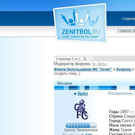
главна
Главная 
1
Страница
1
из
1
Модератор форума:
St_Jimmy
Форум болельщиков ФК "Зенит"
»
Курилка
»
создать тему...)
Nirvana
Splin
Воскресенье, 
Годы
1987 — 
Страна
Соеди
Город
Сиэтл 
Язык песен
А
Жанр
Гранж
Группа: Проверенные
Состав
Курт К