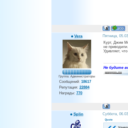
Vera
Пятница, 05.0
Курт, Джим М
не приводили
Удивляет, что
Не будите во
Группа: Администраторы
Сообщений:
18617
Репутация:
22884
Награды:
770
Splin
Суббота, 06.0
Quote
Удивля