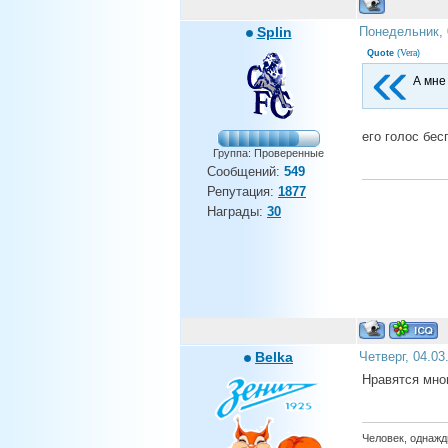
Splin
Понедельник, 
Vera
Quote
(
)
А мне
его голос бес
Группа: Проверенные
Сообщений:
549
Репутация:
1877
Награды:
30
Belka
Четверг, 04.03
Нравятся мног
Человек, однажды