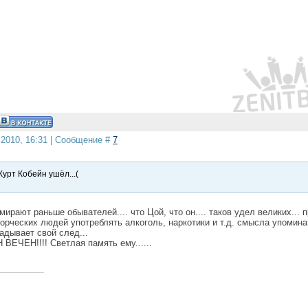
.2010, 16:31 | Сообщение #
7
Курт Кобейн ушёл...(
мирают раньше обывателей.... что Цой, что он.... таков удел великих... 
орческих людей употреблять алкоголь, наркотики и т.д. смысла упоминат
адывает свой след...
ВЕЧЕН!!!! Светлая память ему......