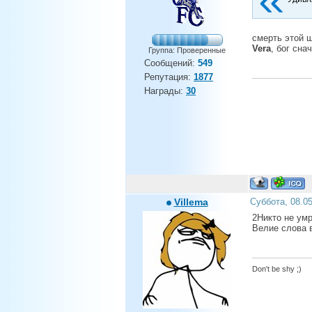
смерть этой ш
Vera
, бог сна
Группа: Проверенные
Сообщений:
549
Репутация:
1877
Награды:
30
Villema
Суббота, 08.0
2Никто не ум
Велие слова в
Don't be shy ;)