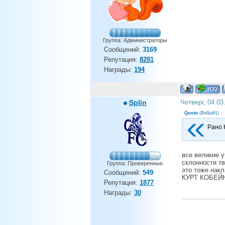
Группа: Администраторы
Сообщений:
3169
Репутация:
8281
Награды:
194
Splin
Четверг, 04.03
Belka91
Quote
(
)
Рано 
все великие у
склонности тв
Группа: Проверенные
это тоже накл
Сообщений:
549
КУРТ КОБЕЙН 
Репутация:
1877
Награды:
30