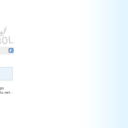
про
ь нет..