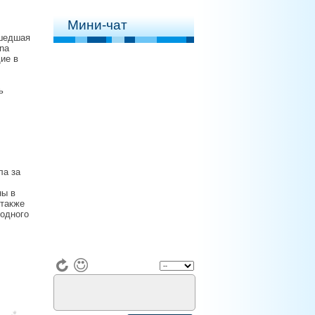
Мини-чат
ошедшая
ana
ие в
ь
ла за
ны в
 также
одного