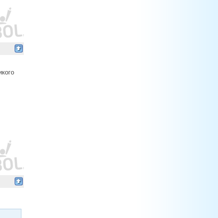
икого