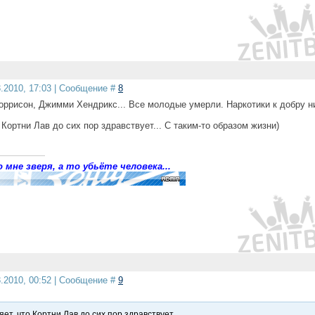
3.2010, 17:03 | Сообщение #
8
оррисон, Джимми Хендрикс... Все молодые умерли. Наркотики к добру н
.
 Кортни Лав до сих пор здравствует... С таким-то образом жизни)
 мне зверя, а то убьёте человека...
3.2010, 00:52 | Сообщение #
9
ет, что Кортни Лав до сих пор здравствует...