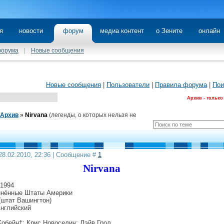
я
новости
форум
медиа контент
о Зените
онлайн
форума
|
Новые сообщения
Новые сообщения
|
Пользователи
|
Правила форума
|
Пои
Архив - только
Архив
»
Nirvana
(легенды, о которых нельзя не
28.02.2010, 22:36 | Сообщение #
1
Nirvana
1994
нённые Штаты Америки
(штат Вашингтон)
нглийский
обейн†; Крис Новоселич; Дэйв Грол