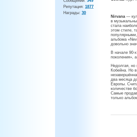
Сообщений:
549
Репутация:
1877
Награды:
30
Nirvana
— кул
в музыкальный
стала наиболе
этом стиле, т
популярными,
альбома «Nev
довольно зна
В начале 90-х
поколения», 
Недолгая, но 
Кобейна. Но 
незавершённая
два месяца до
Европы. Счит
количестве бо
Самые продав
только альбо