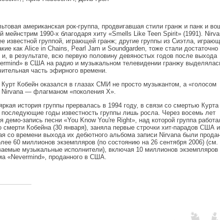
ьтовая американская рок-группа, продвигавшая стили гранж и панк и в
 мейнстрим 1990-х благодаря хиту «Smells Like Teen Spirit» (1991). Nirv
е известной группой, играющей гранж; другие группы из Сиэтла, играющ
акие как Alice in Chains, Pearl Jam и Soundgarden, тоже стали достаточно
 и, в результате, всю первую половину девяностых годов после выхода
ermind» в США на радио и музыкальном телевидении гранжу выделялас
чительная часть эфирного времени.
 Курт Кобейн оказался в глазах СМИ не просто музыкантом, а «голосом
а Nirvana — флагманом «поколения Х».
яркая история группы прервалась в 1994 году, в связи со смертью Курта
в последующие годы известность группы лишь росла. Через восемь лет
 демо-запись песни «You Know You're Right», над которой группа работа
 смерти Кобейна (30 января), заняла первые строчки хит-парадов США и
ая со времени выхода их дебютного альбома записи Nirvana были прода
лее 60 миллионов экземпляров (по состоянию на 26 сентября 2006) (см.
аемые музыкальные исполнители), включая 10 миллионов экземпляров 
ма «Nevermind», проданного в США.