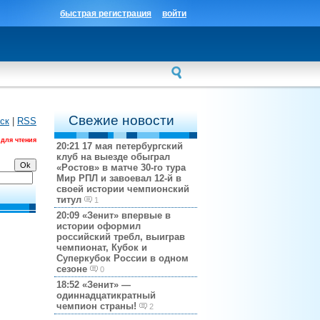
быстрая регистрация
войти
Свежие новости
ск
|
RSS
 для чтения
20:21
17 мая петербургский
клуб на выезде обыграл
«Ростов» в матче 30-го тура
Мир РПЛ и завоевал 12-й в
своей истории чемпионский
титул
1
20:09
«Зенит» впервые в
истории оформил
российский требл, выиграв
чемпионат, Кубок и
Суперкубок России в одном
сезоне
0
18:52
«Зенит» —
одиннадцатикратный
чемпион страны!
2