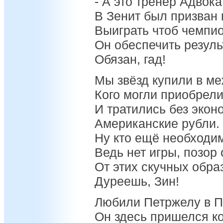
- А это тренер Адвока
В Зенит был призван 
Выиграть чтоб чемпио
Он обеспечить резуль
Обязан, гад!
Мы звёзд купили в ме
Кого могли приобрели
И тратились без экон
Американские рубли.
Ну кто ещё необходим
Ведь нет игры, позор 
От этих скучных обра
Дуреешь, Зин!
Любили Петржелу в П
Он здесь пришелся ко