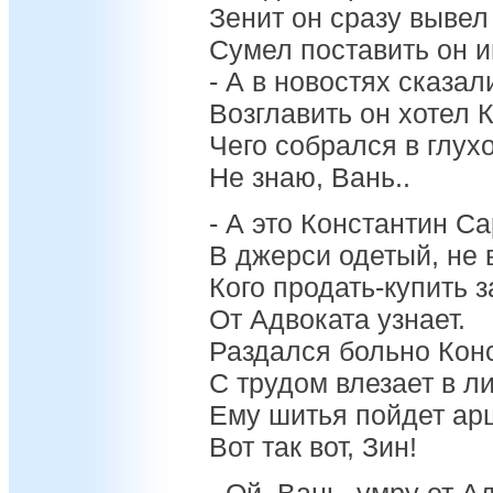
Зенит он сразу вывел
Сумел поставить он и
- А в новостях сказал
Возглавить он хотел 
Чего собрался в глух
Не знаю, Вань..
- А это Константин С
В джерси одетый, не 
Кого продать-купить 
От Адвоката узнает.
Раздался больно Кон
С трудом влезает в л
Ему шитья пойдет ар
Вот так вот, Зин!