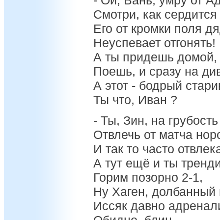
- Ой, Вань, умру от А
Смотри, как сердится
Его от кромки поля д
Неуспевает отгонять!
А ты придешь домой,
Поешь, и сразу на ди
А этот - бодрый стари
Ты что, Иван ?
- Ты, Зин, на грубост
Отвлечь от матча нор
И так то часто отвлек
А тут ещё и ты тренд
Горим позорно 2-1,
Ну Хаген, долбанный 
Иссяк давно адренал