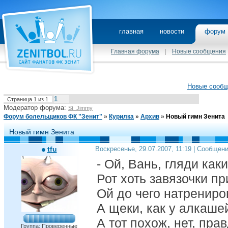
главная
новости
фору
Главная форума
|
Новые сообщения
Новые сооб
1
Страница
1
из
1
Модератор форума:
St_Jimmy
Форум болельщиков ФК "Зенит"
»
Курилка
»
Архив
»
Новый гимн Зенита
Новый гимн Зенита
tfu
Воскресенье, 29.07.2007, 11:19 | Сообщен
- Ой, Вань, гляди как
Рот хоть завязочки п
Ой до чего натрениро
А щеки, как у алкашей
А тот похож, нет, пра
Группа: Проверенные