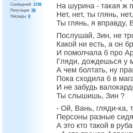
На шурина - такая ж 
Сообщений:
1336
Репутация:
56
Нет, нет, ты глянь, нет,
Награды:
0
Ты глянь, я вправду, 
Послушай, Зин, не тр
Какой ни есть, а он б
И помолчала б про А
Гляди, дождешься у 
А чем болтать, ну пра
Пока сходила б в маг
И не забудь валокард
Ты слышишь, Зин ?
- Ой, Вань, гляди-ка,
Персоны разные сидя
А это кто такой в руб