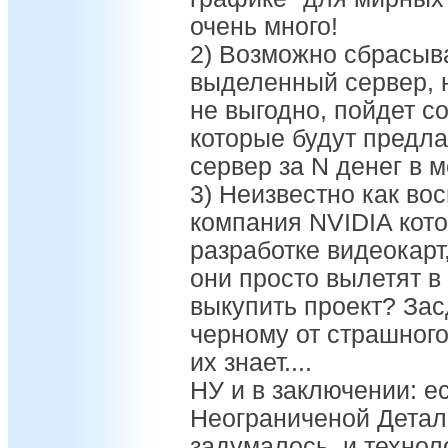
очень много!
2) Возможно сбрасыва
выделенный сервер, н
не выгодно, пойдет с
которые будут предла
сервер за N денег в м
3) Неизвестно как во
компания NVIDIA кот
разработке видеокарт
они просто вылетят в
выкупить проект? Зас
черному от страшного
их знает....
НУ и в заключении: ес
Неограниченой Детал
задумалось, и техноло