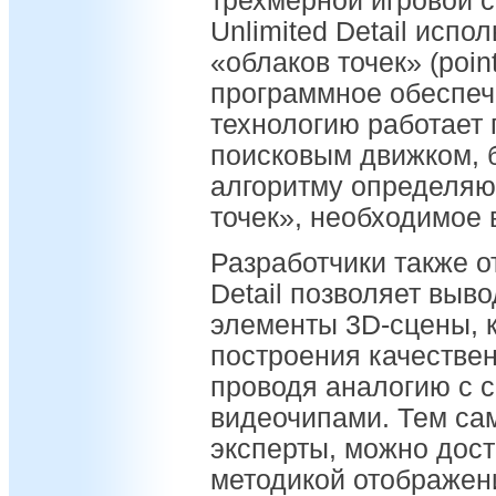
трехмерной игровой с
Unlimited Detail испо
«облаков точек» (poin
программное обеспеч
технологию работает 
поисковым движком, 
алгоритму определяю
точек», необходимое
Разработчики также от
Detail позволяет выво
элементы 3D-сцены, 
построения качестве
проводя аналогию с 
видеочипами. Тем са
эксперты, можно дос
методикой отображен