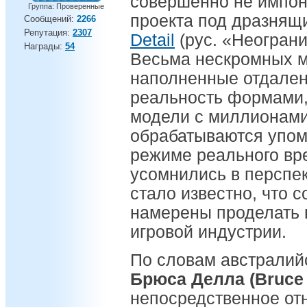
совершенно не импон
Группа: Проверенные
проекта под дразня
Сообщений:
2266
Репутация:
2307
Detail
(рус. «Неогран
Награды:
54
Весьма нескромных м
наполненные отдале
реальность формами,
модели с миллионами
обрабатываются упом
режиме реального вр
усомнились в перспек
стало известно, что с
намерены проделать 
игровой индустрии.
По словам австралий
Брюса Делла (Bruce 
непосредственное отн