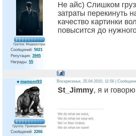
Не айс) Слишком груз
затраты перекинуть на
качество картинки в
повысится до нужног
Группа: Модераторы
Сообщений:
5021
Репутация:
3945
Награды:
55
mamont93
Воскресенье, 25.04.2010, 11:56 | Сообщен
St_Jimmy
, я и говор
We do what we want,
We do what we waa-ant,
We`re Man United,
Группа: Проверенные
We do what we want!
Сообщений:
2266