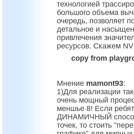
технологией трассир
большого объема вычи
очередь, позволяет п
детальное и насыщен
привлечения значите
ресурсов. Скажем NVI
copy from playgro
Мнение
mamont93
:
1)Для реализации так
очень мощный процес
меншье 8! Если ребят
ДИНАМИЧНЫЙ способ
точек, то стоить "пер
графике" для мирных 