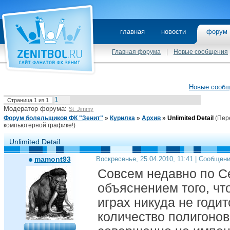
главная
новости
фору
Главная форума
|
Новые сообщения
Новые сооб
1
Страница
1
из
1
Модератор форума:
St_Jimmy
Форум болельщиков ФК "Зенит"
»
Курилка
»
Архив
»
Unlimited Detail
(Пер
компьютерной графике!)
Unlimited Detail
mamont93
Воскресенье, 25.04.2010, 11:41 | Сообщен
Совсем недавно по С
объяснением того, ч
играх никуда не годит
количество полигоно