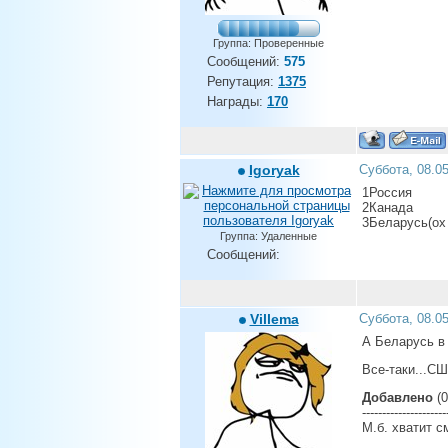
Группа: Проверенные
Сообщений:
575
Репутация:
1375
Награды:
170
Igoryak
Суббота, 08.0
1Россия
2Канада
3Беларусь(ох 
Группа: Удаленные
Сообщений:
Villema
Суббота, 08.0
А Беларусь в 
Все-таки...С
Добавлено
(0
---------------------
М.б. хватит с