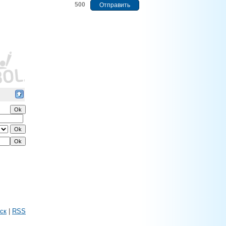
500
ск
|
RSS