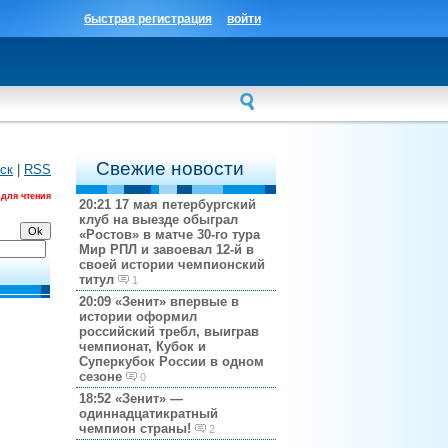
быстрая регистрация
войти
Свежие новости
ск
|
RSS
 для чтения
20:21
17 мая петербургский
клуб на выезде обыграл
«Ростов» в матче 30-го тура
Мир РПЛ и завоевал 12-й в
своей истории чемпионский
титул
1
20:09
«Зенит» впервые в
истории оформил
российский требл, выиграв
чемпионат, Кубок и
Суперкубок России в одном
сезоне
0
18:52
«Зенит» —
одиннадцатикратный
чемпион страны!
2