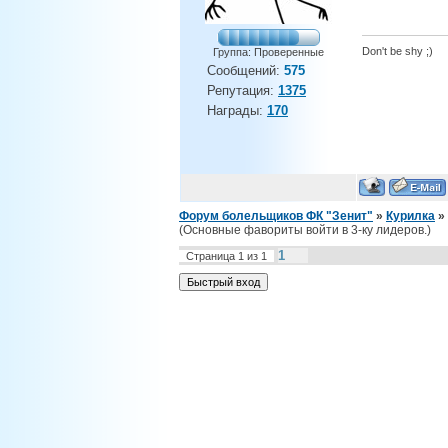
Don't be shy ;)
Группа: Проверенные
Сообщений:
575
Репутация:
1375
Награды:
170
Форум болельщиков ФК "Зенит"
»
Курилка
»
(Основные фавориты войти в 3-ку лидеров.)
1
Страница
1
из
1