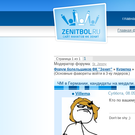
главна
Главная 
1
Страница
1
из
1
Модератор форума:
St_Jimmy
Форум болельщиков ФК "Зенит"
»
Курилка
»
(Основные фавориты войти в 3-ку лидеров.)
ЧМ в Германии, кандидаты на медали.
Villema
Суббота, 08.0
Кто по вашему
Don't be shy ;)