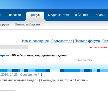
я
новости
форум
медиа контент
о Зените
онлайн
форума
|
Новые сообщения
Новые сообщения
|
Пользователи
|
Правила форума
|
Пои
Архив - только
Архив
»
ЧМ в Германии, кандидаты на медали.
5.2010, 14:26 | Сообщение #
1
 мнению возьмет медали (3 команды, а не только Россия))