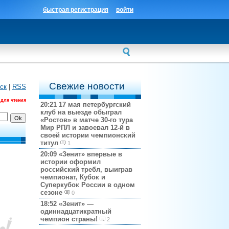
быстрая регистрация
войти
Свежие новости
ск
|
RSS
 для чтения
20:21
17 мая петербургский
клуб на выезде обыграл
«Ростов» в матче 30-го тура
Мир РПЛ и завоевал 12-й в
своей истории чемпионский
титул
1
20:09
«Зенит» впервые в
истории оформил
российский требл, выиграв
чемпионат, Кубок и
Суперкубок России в одном
сезоне
0
18:52
«Зенит» —
одиннадцатикратный
чемпион страны!
2