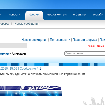
я
новости
форум
медиа контент
о Зените
онлайн
форума
|
Новые сообщения
Новые сообщения
|
Пользователи
|
Правила форума
|
Пои
Архив - только
Архив
»
Анимация
5.2010, 15:05 | Сообщение #
1
ньте сылку где можно скачать анимационные картинки зенит