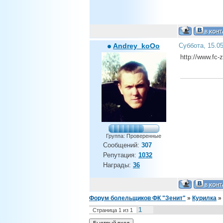
Andrey_koOo
Суббота, 15.0
http://www.fc-
Группа: Проверенные
Сообщений:
307
Репутация:
1032
Награды:
36
Форум болельщиков ФК "Зенит"
»
Курилка
»
1
Страница
1
из
1