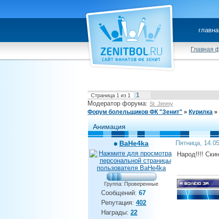
главна
Главная 
1
Страница
1
из
1
Модератор форума:
St_Jimmy
Форум болельщиков ФК "Зенит"
»
Курилка
»
Анимация
BaHe4ka
Пятница, 14.0
Народ!!!! Ски
Группа: Проверенные
Сообщений:
67
Репутация:
402
Награды:
22