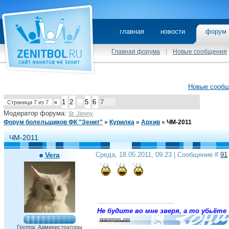
главная
новости
фору
Главная форума
|
Новые сообщения
Новые сооб
1
2
5
6
7
Страница
7
из
7
«
…
Модератор форума:
St_Jimmy
Форум болельщиков ФК "Зенит"
»
Курилка
»
Архив
»
ЧМ-2011
ЧМ-2011
Vera
Среда, 18.05.2011, 09:23 | Сообщение #
91
Не будите во мне зверя, а то убьёте 
Группа: Администраторы