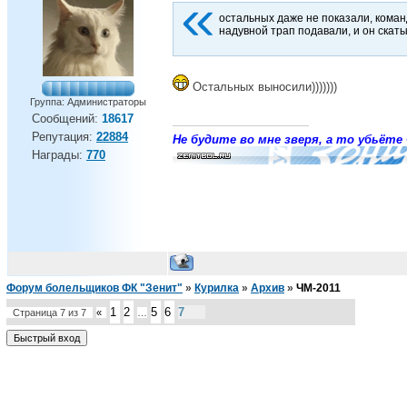
остальных даже не показали, коман
надувной трап подавали, и он скаты
Остальных выносили)))))))
Группа: Администраторы
Сообщений:
18617
Репутация:
22884
Не будите во мне зверя, а то убьёте 
Награды:
770
Форум болельщиков ФК "Зенит"
»
Курилка
»
Архив
»
ЧМ-2011
1
2
5
6
7
Страница
7
из
7
«
…