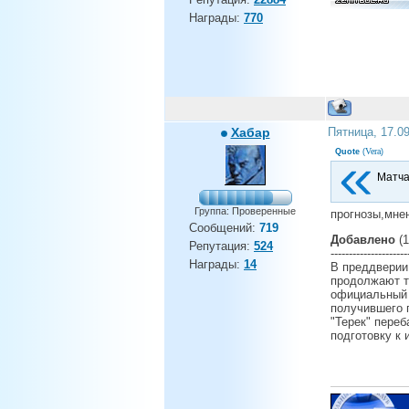
Награды:
770
Хабар
Пятница, 17.0
Vera
Quote
(
)
Матча
Группа: Проверенные
прогнозы,мнен
Сообщений:
719
Добавлено
(1
Репутация:
524
---------------------
Награды:
14
В преддверии 
продолжают т
официальный 
получившего 
"Терек" пере
подготовку к 