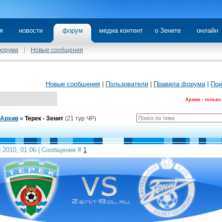
я
новости
форум
медиа контент
о Зените
онлайн
форума
|
Новые сообщения
Новые сообщения
|
Пользователи
|
Правила форума
|
Пои
Архив - только
Архив
»
Терек - Зенит
(21 тур ЧР)
9.2010, 01:06 | Сообщение #
1