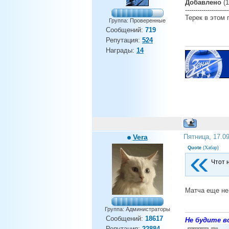
Добавлено
(1
---------------------
Терек в этом 
Группа: Проверенные
Сообщений:
719
Репутация:
524
Награды:
14
Vera
Пятница, 17.0
Хабар
Quote
(
)
Чтот н
Матча еще не 
Группа: Администраторы
Сообщений:
18617
Не будите во
Репутация:
22884