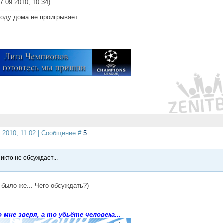
7.09.2010, 10:34)
------------------------
году дома не проигрывает...
9.2010, 11:02 | Сообщение #
5
икто не обсуждает...
было же... Чего обсуждать?)
 мне зверя, а то убьёте человека...