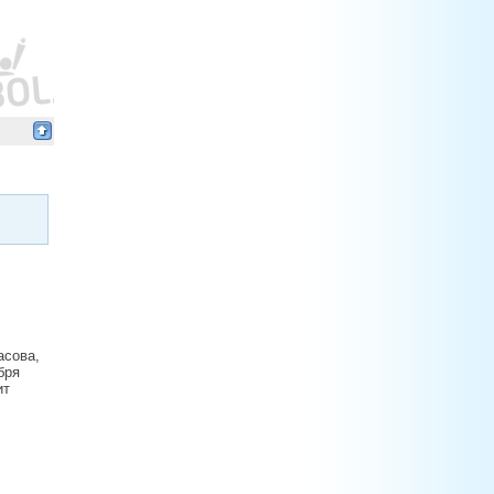
асова,
бря
ит