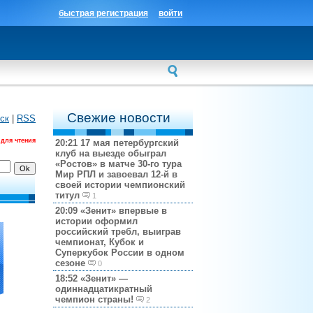
быстрая регистрация
войти
Свежие новости
ск
|
RSS
 для чтения
20:21
17 мая петербургский
клуб на выезде обыграл
«Ростов» в матче 30-го тура
Мир РПЛ и завоевал 12-й в
своей истории чемпионский
титул
1
20:09
«Зенит» впервые в
истории оформил
российский требл, выиграв
чемпионат, Кубок и
Суперкубок России в одном
сезоне
0
18:52
«Зенит» —
одиннадцатикратный
чемпион страны!
2