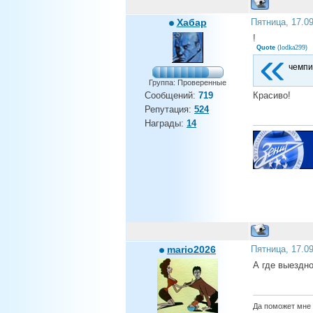
Хабар
Пятница, 17.0
!
lodka299
Quote
(
)
чемпи
Группа: Проверенные
Сообщений:
719
Красиво!
Репутация:
524
Награды:
14
mario2026
Пятница, 17.0
А где выездно
Да поможет мне