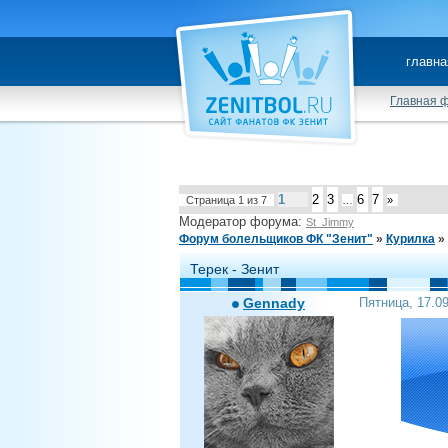
главна
Главная 
1
2
3
6
7
Страница
1
из
7
…
»
Модератор форума:
St_Jimmy
Форум болельщиков ФК "Зенит"
»
Курилка
»
Терек - Зенит
Gennady
Пятница, 17.0