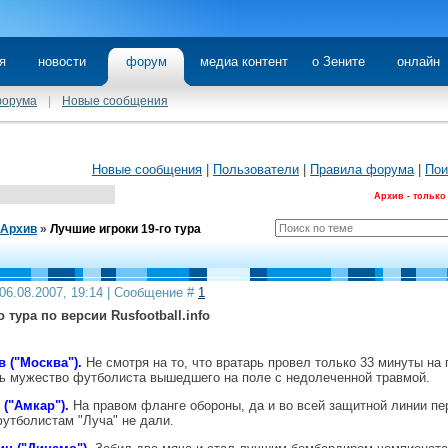
я
новости
форум
медиа контент
о Зените
онлайн
форума
|
Новые сообщения
Новые сообщения
|
Пользователи
|
Правила форума
|
Пои
Архив - только
Архив
»
Лучшие игроки 19-го тура
06.08.2007, 19:14 | Сообщение #
1
 тура по версии Rusfootball.info
 ("Москва").
Не смотря на то, что вратарь провел только 33 минуты на 
ть мужество футболиста вышедшего на поле с недолеченной травмой.
 ("Амкар").
На правом фланге обороны, да и во всей защитной линии пе
футболистам "Луча" не дали.