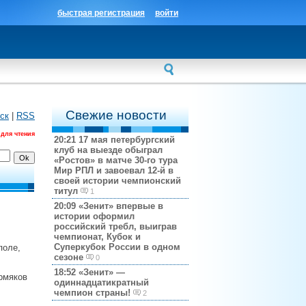
быстрая регистрация
войти
Свежие новости
ск
|
RSS
 для чтения
20:21
17 мая петербургский
клуб на выезде обыграл
«Ростов» в матче 30-го тура
Мир РПЛ и завоевал 12-й в
своей истории чемпионский
титул
1
20:09
«Зенит» впервые в
истории оформил
российский требл, выиграв
чемпионат, Кубок и
Суперкубок России в одном
поле,
сезоне
0
18:52
«Зенит» —
рмяков
одиннадцатикратный
чемпион страны!
2