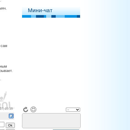
.
мяч.
Мини-чат
 сам
бным
рывает.
.
07, 19:15