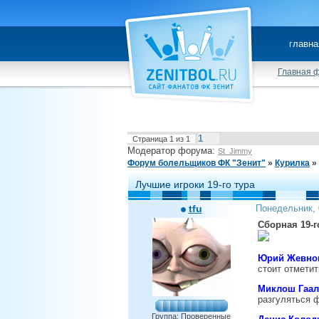
главна
Главная 
1
Страница
1
из
1
Модератор форума:
St_Jimmy
Форум болельщиков ФК "Зенит"
»
Курилка
»
Лучшие игроки 19-го тура
tfu
Понедельник, 
Сборная 19-го
Юрий Жевнов
стоит отмети
Миклош Гаал
разгуляться 
Группа: Проверенные