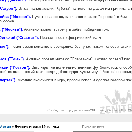
ин ("Динамо").
Забил два мяча и стал лучшим бомбардиром чемпионата
Сатурн")
.
Вязал нападающих "Кубани" на поле, не давал им принимать 
ойка ("Москва").
Румын опасно подключался в атаке "горожан" и был
обороне.
 ("Москва").
Активно провел встречу и забил победный гол.
инский ("Спартак").
Провел просто феерический матч.
амо").
Помог своей команде в созидание, был участником голевых атак и
мов ("Томь").
Активно провел матч со "Спартаком" и отдал голевой пас.
кин ("Ростов").
Выглядел на поле единственным футболистом, спосо
ов" из ямы. Третий матч подряд благодаря Бузникину, "Ростов" не проиг
партак").
Активно включился в игру, прессинговал и сделал голевой пас
tfu
Сообщение отредактировал
-
Понедельник, 06.08.20
Архив
»
Лучшие игроки 19-го тура