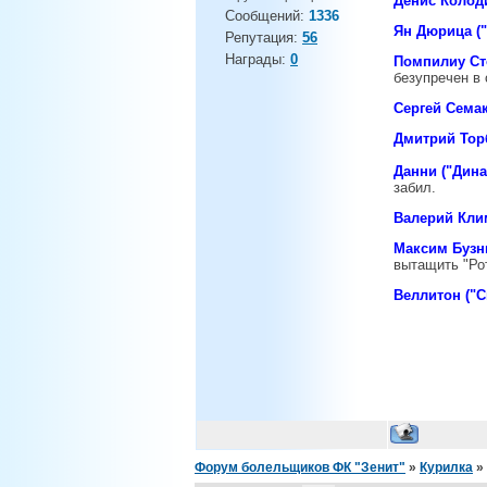
Денис Колод
Сообщений:
1336
Ян Дюрица ("
Репутация:
56
Награды:
0
Помпилиу Ст
безупречен в 
Сергей Семак
Дмитрий Торб
Данни ("Дин
забил.
Валерий Кли
Максим Бузни
вытащить "Рот
Веллитон ("С
Форум болельщиков ФК "Зенит"
»
Курилка
»