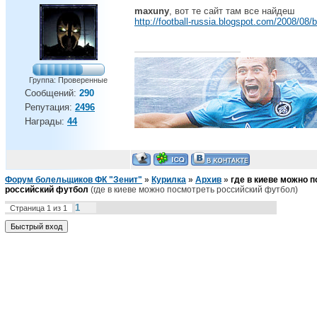
maxuny
, вот те сайт там все найдеш
http://football-russia.blogspot.com/2008/08/
Группа: Проверенные
Сообщений:
290
Репутация:
2496
Награды:
44
Форум болельщиков ФК "Зенит"
»
Курилка
»
Архив
»
где в киеве можно 
российский футбол
(где в киеве можно посмотреть российский футбол)
1
Страница
1
из
1