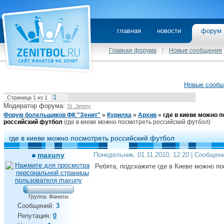
главная
новости
фору
Главная форума
|
Новые сообщения
Новые сооб
1
Страница
1
из
1
Модератор форума:
St_Jimmy
Форум болельщиков ФК "Зенит"
»
Курилка
»
Архив
»
где в киеве можно 
российский футбол
(где в киеве можно посмотреть российский футбол)
где в киеве можно посмотреть российский футбол
maxuny
Понедельник, 01.11.2010, 12:20 | Сообщен
Ребята, подскажите где в Киеве можно по
Группа: Фанаты
Сообщений:
3
Репутация:
0