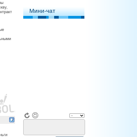
мы
кву,
Мини-чат
нтракт
ые
льными
ньги