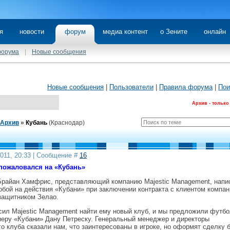
я
новости
форум
медиа контент
о Зените
онлайн
форума
|
Новые сообщения
Новые сообщения
|
Пользователи
|
Правила форума
|
Пои
Архив - только
Архив
»
Кубань
(Краснодар)
2011, 20:33 | Сообщение #
16
пожаловался на «Кубань»
райан Хамфрис, представляющий компанию Majestic Management, напи
обой на действия «Кубани» при заключении контракта с клиентом компан
защитником Зелао.
сил Majestic Management найти ему новый клуб, и мы предложили футб
неру «Кубани» Дану Петреску. Генеральный менеджер и директоры
о клуба сказали нам, что заинтересованы в игроке, но оформят сделку 