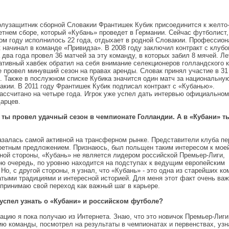
лузащитник сборной Словакии Франтишек Кубик присоединится к желто
етнем сборе, который «Кубань» проведет в Германии. Сейчас футболист,
том году исполнилось 22 года, отдыхает в родной Словакии. Профессио
 начинал в команде «Привидза». В 2008 году заключил контракт с клуб
 два года провел 36 матчей за эту команду, в которых забил 8 мячей. Л
еативный хавбек обратил на себя внимание селекционеров голландского 
е провел минувший сезон на правах аренды. Словак принял участие в 31
й. Также в послужном списке Кубика значится один матч за национальну
акии. В 2011 году Франтишек Кубик подписал контракт с «Кубанью».
ассчитано на четыре года. Игрок уже успел дать интервью официально
дарцев.
 ты провел удачный сезон в чемпионате Голландии. А в «Кубани» т
казалась самой активной на трансферном рынке. Представители клуба п
ретным предложением. Признаюсь, был польщен таким интересом к мое
дной стороны, «Кубань» не является лидером российской Премьер-Лиги,
вою очередь, по уровню находится на подступах к ведущим европейским
Но, с другой стороны, я узнал, что «Кубань» - это одна из старейших к
атыми традициями и интересной историей. Для меня этот факт очень важ
спринимаю свой переход как важный шаг в карьере.
 успел узнать о «Кубани» и российском футболе?
ацию я пока получаю из Интернета. Знаю, что это новичок Премьер-Лиги
ию команды, посмотрел на результаты в чемпионатах и первенствах, узн