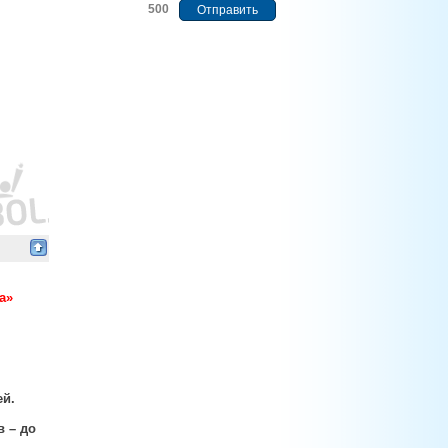
500
а»
ей.
в – до