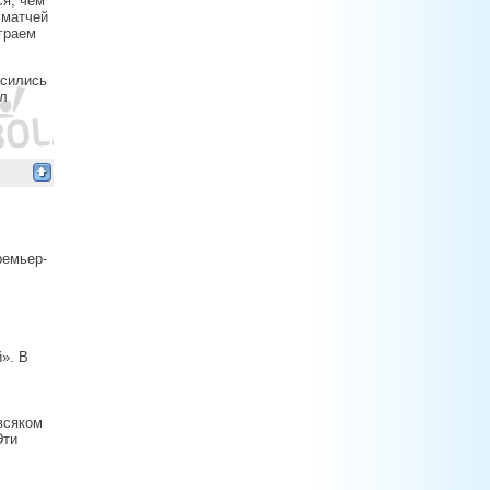
ся, чем
 матчей
граем
осились
ал
ремьер-
». В
всяком
Эти