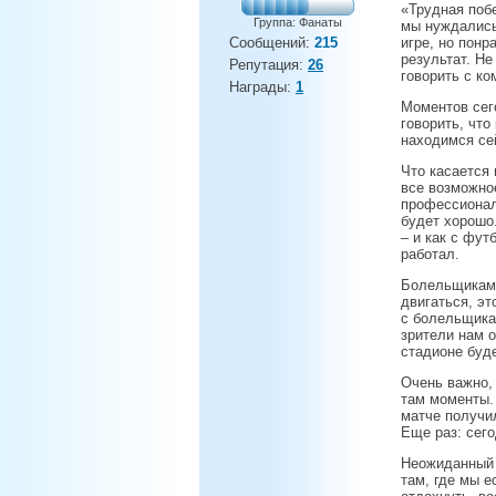
«Трудная поб
Группа: Фанаты
мы нуждались
Сообщений:
215
игре, но пон
результат. Н
Репутация:
26
говорить с ко
Награды:
1
Моментов сег
говорить, что
находимся сей
Что касается 
все возможно
профессионалы
будет хорошо
– и как с фут
работал.
Болельщикам 
двигаться, эт
с болельщика
зрители нам 
стадионе буд
Очень важно,
там моменты. 
матче получил
Еще раз: сег
Неожиданный 
там, где мы е