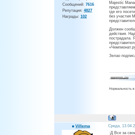
Majestic Mana
Сообщений:
7616
представляем 
Репутация:
4827
где его посет
без участия 
Награды:
102
представителе
Должен сообщ
действия. На
пострадала. 
представител
«Чемпионат.р
Зелао подпис
Нормальность в 
Villema
Среда, 13.04.
:Д Все за сво