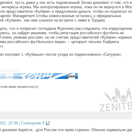
gement, пусть даже у нас есть подписанный Зелао документ о том, что 
интересы игрока. Мы контролировали игрока, пока он не вернулся в Мос
или представители «Кубани» и предложили деньги, чтобы он подписал ко
Majestic Management (чтобы комиссионные остались у официальных
й «Кубани», как нам сказали на встрече с ними в Турции).
ить, что я попросил господина Фурсенко расследовать эти коррупционн
деюсь, он найдет решение, чтобы репутация российского футбола не
Я очень уважаю россиян, но не считаю представителей «Кубани» норма
ями российского футбольного мира», – цитирует письмо Хафриса
у».
ал контракт с «Кубанью» после ухода из подмосковного «Сатурна».
этом мире неуместна (с)
2011, 22:08 | Сообщение #
17
и денежки борятся...для России это прям странно. Обычно нормально де