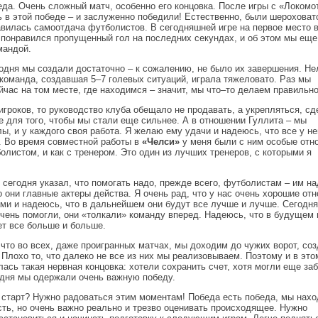
еда. Очень сложный матч, особенно его концовка. После игры с «Локомо
 в этой победе – и заслуженно победили! Естественно, были шероховат
равилась самоотдача футболистов. В сегодняшней игре на первое место
е понравился пропущенный гол на последних секундах, и об этом мы ещ
мандой.
одня мы создали достаточно – к сожалению, не было их завершения. Не
 команда, создавшая 5–7 голевых ситуаций, играла тяжеловато. Раз мы
час на том месте, где находимся – значит, мы что–то делаем правильн
игроков, то руководство клуба обещало не продавать, а укрепляться, сд
е для того, чтобы мы стали еще сильнее. А в отношении Гуллита – мы
, и у каждого своя работа. Я желаю ему удачи и надеюсь, что все у не
. Во время совместной работы в
«Челси»
у меня были с ним особые отн
болистом, и как с тренером. Это один из лучших тренеров, с которыми я
сегодня указал, что помогать надо, прежде всего, футболистам – им на
о они главные актеры действа. Я очень рад, что у нас очень хорошие от
ми и надеюсь, что в дальнейшем они будут все лучше и лучше. Сегодня
очень помогли, они «толкали» команду вперед. Надеюсь, что в будущем 
ет все больше и больше.
 что во всех, даже проигранных матчах, мы доходим до чужих ворот, со
Плохо то, что далеко не все из них мы реализовываем. Поэтому и в это
ась такая нервная концовка: хотели сохранить счет, хотя могли еще заб
одня мы одержали очень важную победу.
старт? Нужно радоваться этим моментам! Победа есть победа, мы нах
сть, но очень важно реально и трезво оценивать происходящее. Нужно