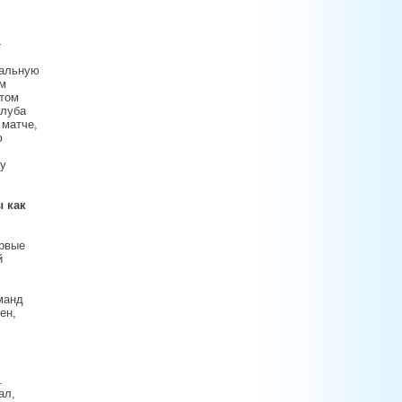
-
нальную
ом
етом
клуба
 матче,
ю
му
ы как
ервые
й
оманд
ен,
.
ал,