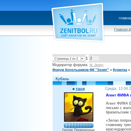
главна
Главная 
1
2
Страница
2
из
2
«
Модератор форума:
St_Jimmy
Форум болельщиков ФК "Зенит"
»
Курилка
»
Кубань
тася
Среда, 13.04.
Агент ФИФА 
Агент ФИФА Б
письмо с жал
бразильским 
«Зелао попро
главному тре
краснодарског
Группа: Проверенные