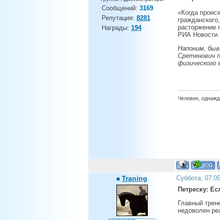
Сообщений:
3169
«Когда проис
Репутация:
8281
гражданского,
расторжение 
Награды:
194
РИА Новости.
Напоним, быв
Сретенович по
физического 
Человек, однажды
Traning
Суббота, 07.0
Петреску: Ес
Главный трен
недоволен реа