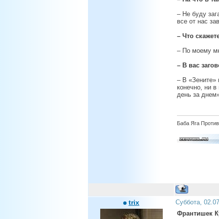
– Не буду за
все от нас за
– Что скажет
– По моему мн
– В вас заго
– В «Зените» 
конечно, ни 
день за днем»
Баба Яга Против
trix
Суббота, 02.0
Франтишек Ку