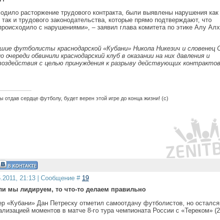
ходило расторжение трудового контракта, были выявлены нарушения как
 так и трудового законодательства, которые прямо подтверждают, что
происходило с нарушениями», – заявил глава комитета по этике Алу Ал
шие футболисты краснодарской «Кубани» Никола Никезич и словенец 
 очереди обвинили краснодарский клуб в оказании на них давления и
воздействия с целью принуждения к разрыву действующих контрактов
 отдав сердце футболу, будет верен этой игре до конца жизни! (с)
5.2011, 21:13 | Сообщение #
19
ли мы лидируем, то что-то делаем правильно
ер «Кубани» Дан Петреску отметил самоотдачу футболистов, но остался
лизацией моментов в матче 8-го тура чемпионата России с «Тереком» (2: