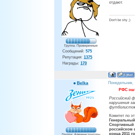
отдают.
Don't be shy ;)
Группа: Проверенные
Сообщений:
575
Репутация:
1375
Награды:
170
Belka
Понедельник, 
РФС ошт
Российский ф
нарушения за
футболистом
Комитет по э
Генеральный
Спортивный 
российском ф
конца 2011 го
Группа: Администраторы