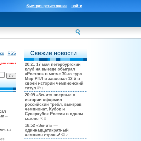
быстрая регистрация
войти
Свежие новости
ск
|
RSS
 для чтения
20:21
17 мая петербургский
клуб на выезде обыграл
«Ростов» в матче 30-го тура
Мир РПЛ и завоевал 12-й в
своей истории чемпионский
титул
1
20:09
«Зенит» впервые в
истории оформил
российский требл, выиграв
чемпионат, Кубок и
сал
Суперкубок России в одном
ии –
сезоне
0
18:52
«Зенит» —
олиста
одиннадцатикратный
чемпион страны!
2
без