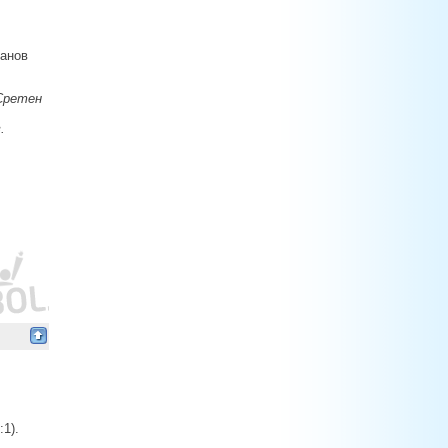
ханов
Сретен
.
1).