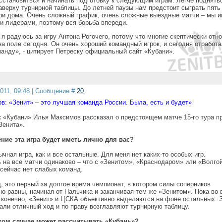
сстановиться и начинать подготовку к следующим играм. Легче поднять
аверху турнирной таблицы. До летней паузы нам предстоит сыграть пять
три дома. Очень сложный график, очень сложные выездные матчи – мы и
и лидерами, поэтому вся борьба впереди.
я радуюсь за игру Антона Рогочего, потому что многие скептически отн
на поле сегодня. Он очень хороший командный игрок, и сегодня отработ
манду», - цитирует Петреску официальный сайт «Кубани».
2011, 09:48 | Сообщение #
20
в: «Зенит» – это лучшая команда России. Была, есть и будет»
 «Кубани» Илья Максимов рассказал о предстоящем матче 15-го тура п
Зенита».
ение эта игра будет иметь лично для вас?
ычная игра, как и все остальные. Для меня нет каких-то особых игр.
 на все матчи одинаково – что с «Зенитом», «Краснодаром» или «Волгой
 сейчас нет слабых команд.
, это первый за долгое время чемпионат, в котором силы соперников
о равны, начиная от Нальчика и заканчивая тем же «Зенитом». Пока во 
, конечно, «Зенит» и ЦСКА объективно выделяются на фоне остальных. 
али отличный ход и по праву возглавляют турнирную таблицу.
аком случае может рассчитывать «Кубань»?