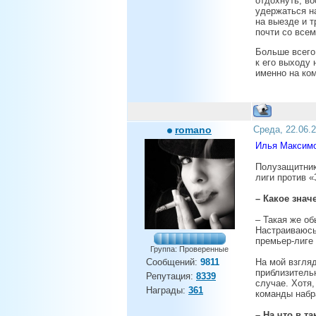
отдохнуть, во
удержаться н
на выезде и 
почти со всем
Больше всего 
к его выходу 
именно на ко
romano
Среда, 22.06.
Илья Максимо
Полузащитник
лиги против «
– Какое знач
– Такая же об
Настраиваюсь
премьер-лиге
Группа: Проверенные
Сообщений:
9811
На мой взгляд
приблизительн
Репутация:
8339
случае. Хотя
Награды:
361
команды набр
– На что в т