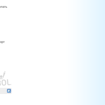
елать
орт