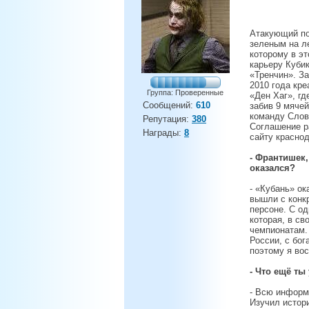
Атакующий по
зеленым на л
которому в э
карьеру Кубик
«Тренчин». За
2010 года кр
Группа: Проверенные
«Ден Хаг», гд
Сообщений:
610
забив 9 мяче
команду Слов
Репутация:
380
Соглашение р
Награды:
8
сайту красно
- Франтишек,
оказался?
- «Кубань» о
вышли с конк
персоне. С о
которая, в с
чемпионатам. 
России, с бог
поэтому я во
- Что ещё ты
- Всю информ
Изучил истор