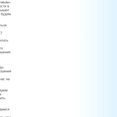
тивом»
ости в
 вышел
е будем
льзя
о?
елать
го
ошения
до
ношения
нас на
здаем
м
ить.
одимся