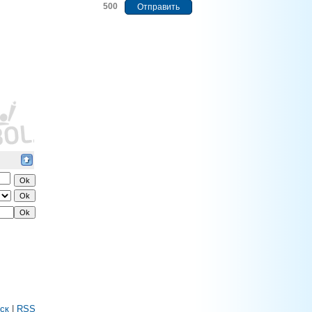
500
ск
|
RSS