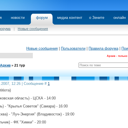
я
новости
форум
медиа контент
о Зените
онлайн
форума
|
Новые сообщения
Новые сообщения
|
Пользователи
|
Правила форума
|
Пои
Архив - только
Архив
»
21 тур
8.2007, 12:26 | Сообщение #
1
уббота)
ковская область) - ЦСКА - 14:00
ь) - "Крылья Советов" (Самара) - 16:00
ква) - "Луч-Энергия" (Владивосток) - 19:00
льчик) - ФК "Химки" - 20:00