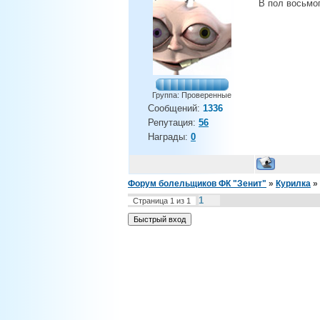
В пол восьмог
Группа: Проверенные
Сообщений:
1336
Репутация:
56
Награды:
0
Форум болельщиков ФК "Зенит"
»
Курилка
»
1
Страница
1
из
1