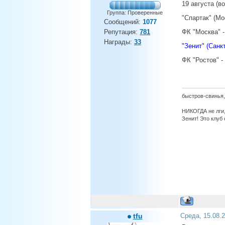
19 августа (в
Группа: Проверенные
"Спартак" (Мо
Сообщений:
1077
Репутация:
781
ФК "Москва" -
Награды:
33
"Зенит" (Санкт
ФК "Ростов" - 
быстров-свинья,
НИКОГДА не лги,
Зенит! Это клуб 
tfu
Среда, 15.08.