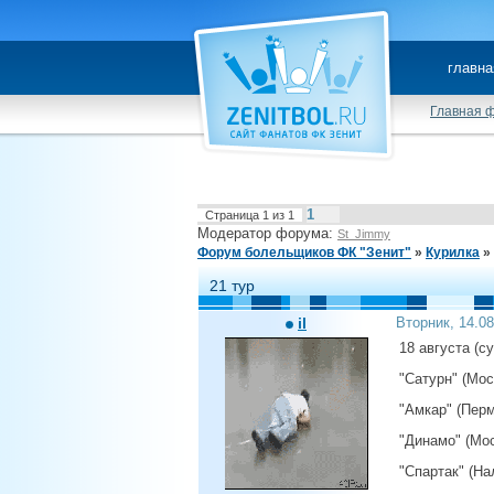
главна
Главная 
1
Страница
1
из
1
Модератор форума:
St_Jimmy
Форум болельщиков ФК "Зенит"
»
Курилка
»
21 тур
il
Вторник, 14.0
18 августа (с
"Сатурн" (Мос
"Амкар" (Перм
"Динамо" (Мос
"Спартак" (На