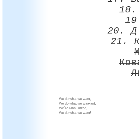
18.
19
20. Д
21. 
Ков
Л
We do what we want,
We do what we waa-ant,
We`re Man United,
We do what we want!