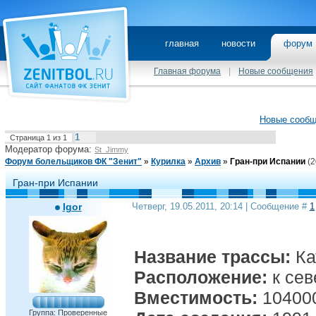
главная
новости
фору
Главная форума
|
Новые сообщения
Новые сооб
1
Страница
1
из
1
Модератор форума:
St_Jimmy
Форум болельщиков ФК "Зенит"
»
Курилка
»
Архив
»
Гран-при Испании
(2
Гран-при Испании
Igor
Четверг, 19.05.2011, 20:14 | Сообщение #
1
Название трассы:
Ка
Расположение:
к сев
Вместимость:
10400
Группа: Проверенные