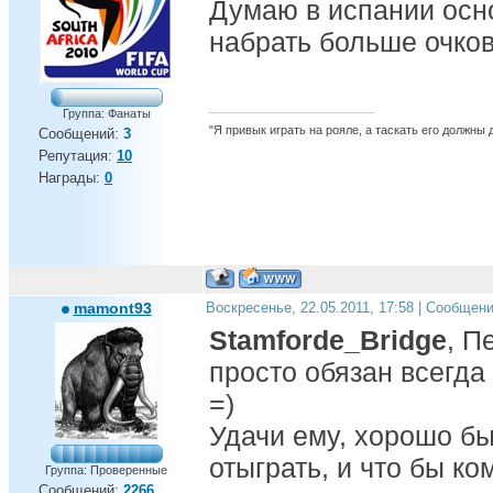
Думаю в испании осн
набрать больше очко
Группа: Фанаты
"Я привык играть на рояле, а таскать его должны
Сообщений:
3
Репутация:
10
Награды:
0
mamont93
Воскресенье, 22.05.2011, 17:58 | Сообщен
Stamforde_Bridge
, П
просто обязан всегда
=)
Удачи ему, хорошо бы
отыграть, и что бы к
Группа: Проверенные
Сообщений:
2266