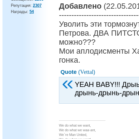
Добавлено
(22.05.201
Репутация:
2307
Награды:
54
--------------------------------
Уволить эти тормозну
Петрова. ДВА ПИТСТ
можно???
Мои аплодисменты Х
гонка.
Vettal
Quote
(
)
YEAH BABY!!! Дры
дрынь-дрынь-дрын
We do what we want,
We do what we waa-ant,
We`re Man United,