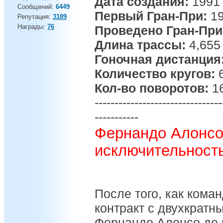
Дата создания:
1991 
Сообщений:
6449
Первый Гран-При:
19
Репутация:
3189
Награды:
76
Проведено Гран-При
Длина трассы:
4,655
Гоночная дистанция
Количество кругов:
Кол-во поворотов:
1
--------------------------------
-----------
Фернандо Алонсо
исключительност
После того, как коман
контракт с двухкрат
Фернандо Алонсо до к