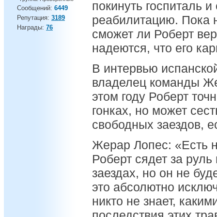
покинуть госпиталь и
Сообщений:
6449
реабилитацию. Пока н
Репутация:
3189
Награды:
76
сможет ли Роберт вер
надеются, что его ка
В интервью испанско
владелец команды Же
этом году Роберт точн
гонках, но может сест
свободных заездов, е
Жерар Лопес: «Есть 
Роберт сядет за руль
заездах, но он не буд
это абсолютно исключ
никто не знает, каки
последствия этих тра