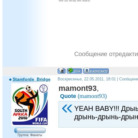
We do what we want!
Сообщение отредакт
Stamforde_Bridge
Воскресенье, 22.05.2011, 18:01 | Сообщен
mamont93
,
mamont93
Quote
(
)
YEAH BABY!!! Дры
дрынь-дрынь-дрын
Группа: Фанаты