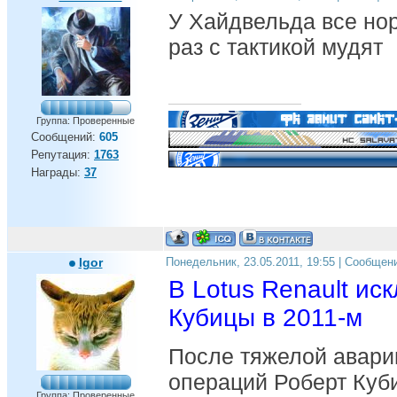
У Хайдвельда все н
раз с тактикой мудят
Группа: Проверенные
Сообщений:
605
Репутация:
1763
Награды:
37
Igor
Понедельник, 23.05.2011, 19:55 | Сообщен
В Lotus Renault и
Кубицы в 2011-м
После тяжелой авари
операций Роберт Куби
Группа: Проверенные